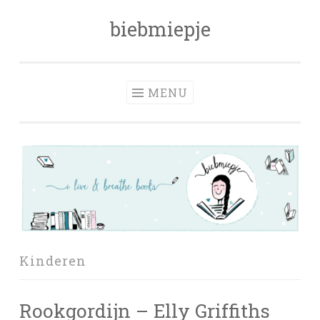
biebmiepje
Skip
to
content
MENU
Kinderen
Rookgordijn – Elly Griffiths