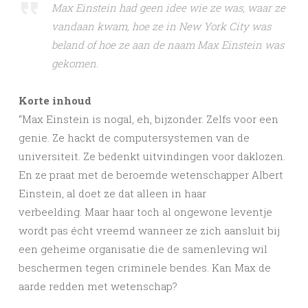
Max Einstein had geen idee wie ze was, waar ze
vandaan kwam, hoe ze in New York City was
beland of hoe ze aan de naam Max Einstein was
gekomen.
Korte inhoud
“Max Einstein is nogal, eh, bijzonder. Zelfs voor een
genie. Ze hackt de computersystemen van de
universiteit. Ze bedenkt uitvindingen voor daklozen.
En ze praat met de beroemde wetenschapper Albert
Einstein, al doet ze dat alleen in haar
verbeelding. Maar haar toch al ongewone leventje
wordt pas écht vreemd wanneer ze zich aansluit bij
een geheime organisatie die de samenleving wil
beschermen tegen criminele bendes. Kan Max de
aarde redden met wetenschap?