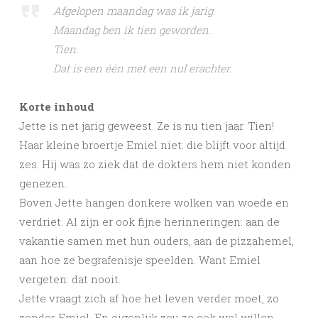
Afgelopen maandag was ik jarig.
Maandag ben ik tien geworden.
Tien.
Dat is een één met een nul erachter.
Korte inhoud
Jette is net jarig geweest. Ze is nu tien jaar. Tien!
Haar kleine broertje Emiel niet: die blijft voor altijd
zes. Hij was zo ziek dat de dokters hem niet konden
genezen.
Boven Jette hangen donkere wolken van woede en
verdriet. Al zijn er ook fijne herinneringen: aan de
vakantie samen met hun ouders, aan de pizzahemel,
aan hoe ze begrafenisje speelden. Want Emiel
vergeten: dat nooit.
Jette vraagt zich af hoe het leven verder moet, zo
zonder Emiel. En eigenlijk zou ze ook wel willen