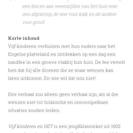
een bos en aan weerszijden van het huis was
een afgraving, de ene voor kalk en de andere
voor grind.
Korte inhoud
Vijf kinderen verhuizen met hun ouders naar het
Engelse platteland en ontdekken op een dag een
zandfee in een groeve vlakbij hun huis. De fee vertelt
hen dat hij alle dromen die ze maar wensen kan
laten uitkomen. En wie wil dat nou niet!
Een verhaal zou alleen geen verhaal zijn, als al die
wensen niet tot hilarische en onvoorspelbare
situaties zouden leiden…
Vijf kinderen en HET
is een jeugdklassieker uit 1902