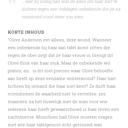
… wat zij nodig had was de kans om haar hart te
luchten tegen een volslagen onbekende die ze na
vanavond nooit meer zou zien.
KORTE INHOUD
“Olive Anderson eet alleen, deze avond. Wanneer
een onbekende bij haar aan tafel komt zitten die
tegen de ober zegt dat ze haar vrouw is, brengt dit
Olive flink van haar stuk. Maar de onbekende wil
praten, en… is dit niet precies waar Olive behoefte
aan heeft op deze eenzame winteravond? Haar hart
luchten bij iemand die haar niet kent? Ze durft haar
vriendinnen de waarheid niet te vertellen: zes
maanden na het huwelijk met de man voor wie
iedereen haar heeft gewaarschuwd is haar leven een
nachtmerrie. Misschien had Olive moeten vragen
met wie haar tafelgenoot echt getrouwd was.