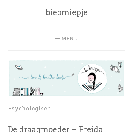
biebmiepje
Skip
to
content
MENU
Psychologisch
De draagmoeder – Freida