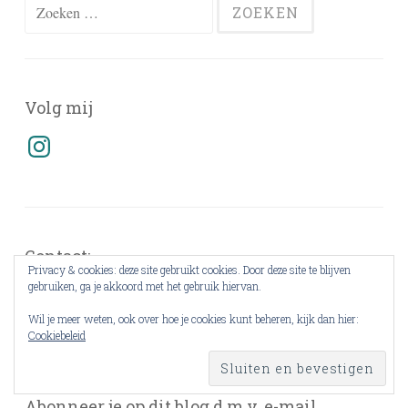
Zoeken
naar:
Volg mij
Instagram
Contact:
Privacy & cookies: deze site gebruikt cookies. Door deze site te blijven
gebruiken, ga je akkoord met het gebruik hiervan.
biebmiepje@outlook.com
Wil je meer weten, ook over hoe je cookies kunt beheren, kijk dan hier:
Cookiebeleid
Abonneer je op dit blog d.m.v. e-mail