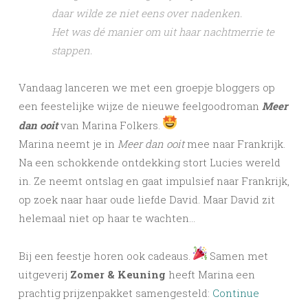
daar wilde ze niet eens over nadenken.
Het was dé manier om uit haar nachtmerrie te
stappen.
Vandaag lanceren we met een groepje bloggers op
een feestelijke wijze de nieuwe feelgoodroman
Meer
dan ooit
van Marina Folkers.
Marina neemt je in
Meer dan ooit
mee naar Frankrijk.
Na een schokkende ontdekking stort Lucies wereld
in. Ze neemt ontslag en gaat impulsief naar Frankrijk,
op zoek naar haar oude liefde David. Maar David zit
helemaal niet op haar te wachten…
Bij een feestje horen ook cadeaus.
Samen met
uitgeverij
Zomer & Keuning
heeft Marina een
prachtig prijzenpakket samengesteld:
Continue