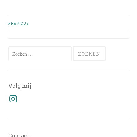
Posts
PREVIOUS
navigation
Zoeken
naar:
Volg mij
Instagram
Contact: