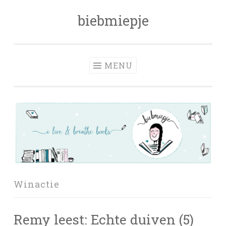
biebmiepje
Skip
to
content
MENU
Winactie
Remy leest: Echte duiven (5)