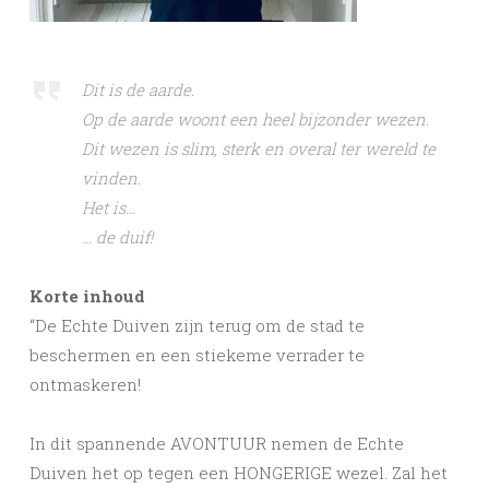
Dit is de aarde.
Op de aarde woont een heel bijzonder wezen.
Dit wezen is slim, sterk en overal ter wereld te
vinden.
Het is…
… de duif!
Korte inhoud
“De Echte Duiven zijn terug om de stad te
beschermen en een stiekeme verrader te
ontmaskeren!
In dit spannende AVONTUUR nemen de Echte
Duiven het op tegen een HONGERIGE wezel. Zal het