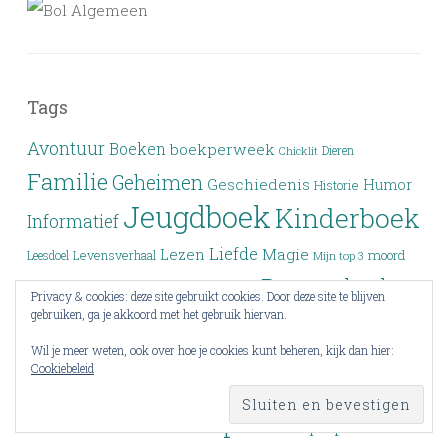
Tags
Avontuur
Boeken
boekperweek
Dieren
Chicklit
Familie
Geheimen
Geschiedenis
Humor
Historie
Jeugdboek
Kinderboek
Informatief
Liefde
Lezen
Magie
moord
Leesdoel
Levensverhaal
Mijn top 3
Prentenboek
Non-fictie
Politiethriller
Natuur
Privacy & cookies: deze site gebruikt cookies. Door deze site te blijven
gebruiken, ga je akkoord met het gebruik hiervan.
Roman
Psychologisch
Remy leest
Romantisch
Spanning
Thriller
Wil je meer weten, ook over hoe je cookies kunt beheren, kijk dan hier:
Samenwerken
seriemoordenaar
Cookiebeleid
Verleden
Top 3
Top drie
Tieners
Verlies
Verdwijning
Vriendschap
YA
Wrap-up
Voorlezen
Wraak