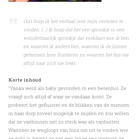
Ooit hoop ik het verhaal over mijn verleden te
vinden. (…) Ik hoop dat het een sprookje is, een
wonderbaarlijk sprookje dat verklaart wie ik ben,
en waarom ik anders ben, waarom ik de bomen
geheimen hoor fluisteren en waarom het bos me
altijd naar zich toe trekt.
Korte inhoud
“Yanka werd als baby gevonden in een berenhol. Ze
vraagt zich altijd af waar ze vandaan komt. Ze
probeert het gefluister en de blikken van de mensen
in haar dorp zoveel mogelijk te mijden en zou willen
dat ze vanbinnen net zo sterk was als vanbuiten.
Wanneer ze wegloopt van huis om uit te vinden wie
ze echt is, begint ze aan een lange reis waarvan ze