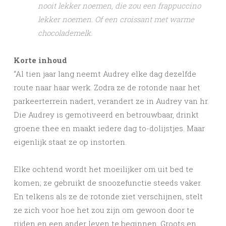
nooit lekker noemen, die zou een frappuccino
lekker noemen. Of een croissant met warme
chocolademelk.
Korte inhoud
“Al tien jaar lang neemt Audrey elke dag dezelfde
route naar haar werk. Zodra ze de rotonde naar het
parkeerterrein nadert, verandert ze in Audrey van hr.
Die Audrey is gemotiveerd en betrouwbaar, drinkt
groene thee en maakt iedere dag to-dolijstjes. Maar
eigenlijk staat ze op instorten.
Elke ochtend wordt het moeilijker om uit bed te
komen; ze gebruikt de snoozefunctie steeds vaker.
En telkens als ze de rotonde ziet verschijnen, stelt
ze zich voor hoe het zou zijn om gewoon door te
rijden en een ander leven te beginnen. Groots en