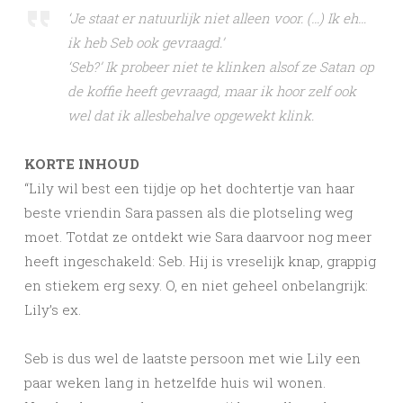
‘Je staat er natuurlijk niet alleen voor. (…) Ik eh…
ik heb Seb ook gevraagd.’
‘Seb?’ Ik probeer niet te klinken alsof ze Satan op
de koffie heeft gevraagd, maar ik hoor zelf ook
wel dat ik allesbehalve opgewekt klink.
KORTE INHOUD
“Lily wil best een tijdje op het dochtertje van haar
beste vriendin Sara passen als die plotseling weg
moet. Totdat ze ontdekt wie Sara daarvoor nog meer
heeft ingeschakeld: Seb. Hij is vreselijk knap, grappig
en stiekem erg sexy. O, en niet geheel onbelangrijk:
Lily’s ex.
Seb is dus wel de laatste persoon met wie Lily een
paar weken lang in hetzelfde huis wil wonen.