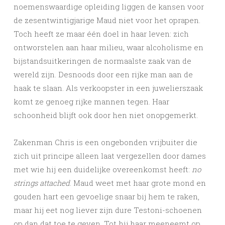
noemenswaardige opleiding liggen de kansen voor
de zesentwintigjarige Maud niet voor het oprapen.
Toch heeft ze maar één doel in haar leven: zich
ontworstelen aan haar milieu, waar alcoholisme en
bijstandsuitkeringen de normaalste zaak van de
wereld zijn. Desnoods door een rijke man aan de
haak te slaan. Als verkoopster in een juwelierszaak
komt ze genoeg rijke mannen tegen. Haar
schoonheid blijft ook door hen niet onopgemerkt.
Zakenman Chris is een ongebonden vrijbuiter die
zich uit principe alleen laat vergezellen door dames
met wie hij een duidelijke overeenkomst heeft:
no
strings attached
. Maud weet met haar grote mond en
gouden hart een gevoelige snaar bij hem te raken,
maar hij eet nog liever zijn dure Testoni-schoenen
op dan dat toe te geven. Tot hij haar meeneemt op