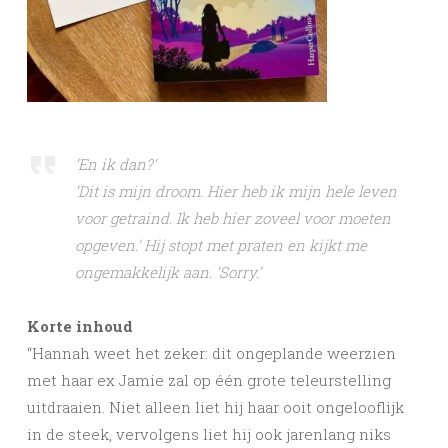
‘En ik dan?’
‘Dit is mijn droom. Hier heb ik mijn hele leven
voor getraind. Ik heb hier zoveel voor moeten
opgeven.’ Hij stopt met praten en kijkt me
ongemakkelijk aan. ‘Sorry.’
Korte inhoud
“Hannah weet het zeker: dit ongeplande weerzien
met haar ex Jamie zal op één grote teleurstelling
uitdraaien. Niet alleen liet hij haar ooit ongelooflijk
in de steek, vervolgens liet hij ook jarenlang niks