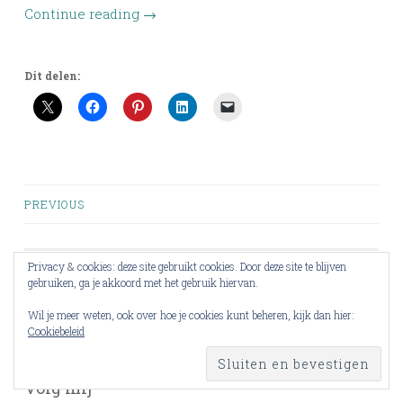
Continue reading
→
Dit delen:
Posts
PREVIOUS
navigation
Privacy & cookies: deze site gebruikt cookies. Door deze site te blijven
gebruiken, ga je akkoord met het gebruik hiervan.
Zoeken
naar:
Wil je meer weten, ook over hoe je cookies kunt beheren, kijk dan hier:
Cookiebeleid
Volg mij