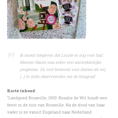
Ik moest toegeven dat Louise er oog voor had.
Meneer Nauta was zeker een aantrekkelijke
jongeman. En niet bestemd voor dames als wij.
(…) In stilte observeerden we de fotograaf.
Korte inhoud
“Landgoed Rosaville, 1903. Rosalie de Wit houdt een
feest in de tuin van Rosaville. Na de dood van haar
vader is ze vanuit Engeland naar Nederland