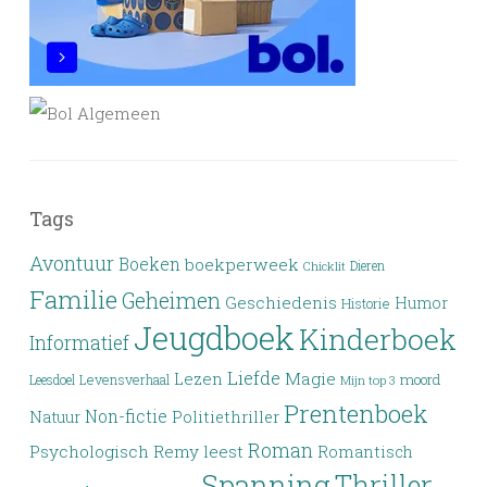
Tags
Avontuur
Boeken
boekperweek
Dieren
Chicklit
Familie
Geheimen
Geschiedenis
Humor
Historie
Jeugdboek
Kinderboek
Informatief
Liefde
Lezen
Magie
moord
Leesdoel
Levensverhaal
Mijn top 3
Prentenboek
Non-fictie
Politiethriller
Natuur
Roman
Psychologisch
Remy leest
Romantisch
Spanning
Thriller