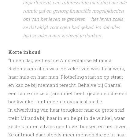
appartement, een interessante man die haar alle
ruimte gaf en genoeg financiële mogelijkheden
om van het leven te genieten – het leven zoals
ze dat altijd voor ogen had gehad. En dat alles
had ze alleen aan zichzelf te danken.
Korte inhoud
“In één dag verliest de Amsterdamse Miranda
Rademakers alles waar ze zeker van was: haar werk,
haar huis en haar man. Plotseling staat ze op straat
en kan ze bij niemand terecht. Behalve bij Chantal,
een tante die ze al jaren niet heeft gezien en die een
boekwinkel runt in een provinciaal stadje.
In afwachting van haar terugkeer naar de grote stad
trekt Miranda bij haar in en helpt in de winkel, waar
ze de klanten advies geeft over boeken en het leven.
Ze ontmoet daar steeds meer mensen die ze in haar