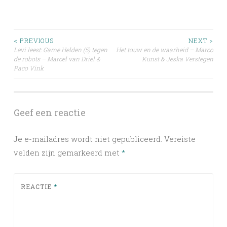
Post
< PREVIOUS
NEXT >
Levi leest: Game Helden (5) tegen
Het touw en de waarheid – Marco
de robots – Marcel van Driel &
Kunst & Jeska Verstegen
navigation
Paco Vink
Geef een reactie
Je e-mailadres wordt niet gepubliceerd.
Vereiste
velden zijn gemarkeerd met
*
REACTIE
*