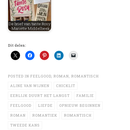
De brief van tante Rosy
- Mariëtte Middelbeek
Dit delen:
POSTED IN
FEELGOOD
,
ROMAN
,
ROMANTISCH
ALINE VAN WIJNEN
CHICKLIT
EERLIJK DUURT HET LANGST
FAMILIE
FEELGOOD
LIEFDE
OPNIEUW BEGINNEN
ROMAN
ROMANTIEK
ROMANTISCH
TWEEDE KANS