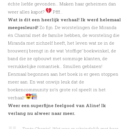
échte liefde gevonden… Maken haar geheimen dan
weer alles kapot?
Pfff…
Wat is dit een heerlijk verhaal! Ik werd helemaal
meegesleurd!
Zo fijn. De worstelingen die Miranda
én Chantal met de familie hebben, de worsteling die
Miranda met zichzelf heeft, het leven wat ze in de
brouwerij brengt in de wat ‘stoffige’ boekwinkel, de
band die ze opbouwt met sommige klanten, de
verrukkelijke romantiek… Smullen geblazen!
Eenmaal begonnen aan het boek is er geen stoppen
meer aan. En wat onwijs leuk dat de
boekencommunity zo’n grote rol speelt in het
verhaal!
Weer een superfijne feelgood van Aline! Ik
verlang nu alweer naar meer.
Tante Chantal. Wat was er uiteindelijk met haar