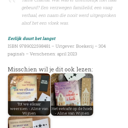
gebeurd? Een verzwegen familielid, een vaag
verhaal, een naam die nooit werd uitgesproken
alsof het een vloek was.
Eerlijk duurt het langst
ISBN 9789022598481 – Uitgever: Boekerij – 304
pagina’s – Verschenen: april 2023
Misschien wil je dit ook lezen:
Tot we elkaar
weerzien - Aline van
Het eetcafé op de hoek
Wijnen
- Aline van Wijnen