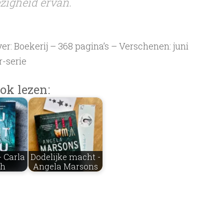
ezigheid ervan.
r: Boekerij – 368 pagina’s – Verschenen: juni
r-serie
ok lezen:
 - Carla
Dodelijke macht -
ch
Angela Marsons