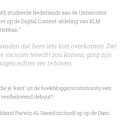
0) studeerde Nederlands aan de Universiteit
ter op de Digital Content-afdeling van KLM.
 Hebban.”
maanden dat hem iets kon overkomen. Dat
oos vacuüm terecht zou komen, ging zijn
ogen echter ver te boven.
ie je ‘kent’ uit de boekbloggerscommunity een
n veelbelovend debuut?
blaast Parwiz Al-Saeed zichzelf op op de Dam.