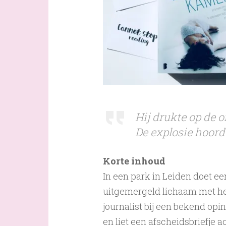
Hij drukte op de o
De explosie hoorde
Korte inhoud
In een park in Leiden doet 
uitgemergeld lichaam met het 
journalist bij een bekend op
en liet een afscheidsbriefje 