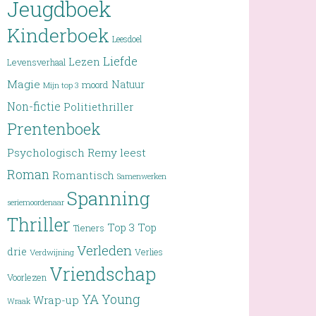
Jeugdboek
Kinderboek
Leesdoel
Liefde
Lezen
Levensverhaal
Magie
Natuur
moord
Mijn top 3
Non-fictie
Politiethriller
Prentenboek
Psychologisch
Remy leest
Roman
Romantisch
Samenwerken
Spanning
seriemoordenaar
Thriller
Top 3
Top
Tieners
Verleden
drie
Verlies
Verdwijning
Vriendschap
Voorlezen
YA
Young
Wrap-up
Wraak