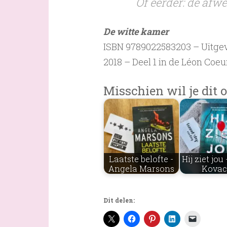
Of eerder: de afw
De witte kamer
ISBN 9789022583203 – Uitgeve
2018 – Deel 1 in de Léon Coeu
Misschien wil je dit o
Laatste belofte -
Hij ziet jou
Angela Marsons
Kova
Dit delen: