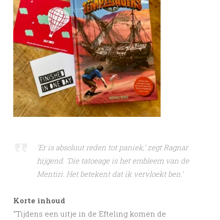
‘Er is absoluut reden tot paniek,’ zegt Ragnar
hijgend. ‘Die tatoeage is het embleem van de
Mentiri. Het betekent dat ik vervloekt ben.’
Korte inhoud
“Tijdens een uitje in de Efteling komen de