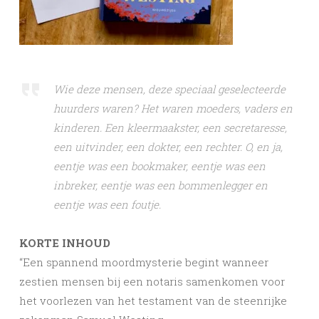
Wie deze mensen, deze speciaal geselecteerde
huurders waren? Het waren moeders, vaders en
kinderen. Een kleermaakster, een secretaresse,
een uitvinder, een dokter, een rechter. O, en ja,
eentje was een bookmaker, eentje was een
inbreker, eentje was een bommenlegger en
eentje was een foutje.
KORTE INHOUD
“Een spannend moordmysterie begint wanneer
zestien mensen bij een notaris samenkomen voor
het voorlezen van het testament van de steenrijke