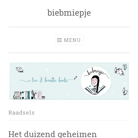
biebmiepje
Skip
to
content
MENU
Raadsels
Het duizend geheimen