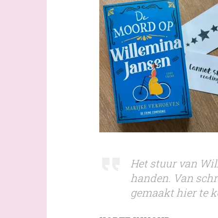
Het stuur van Will
handen. Van schri
gemaakt hier te 