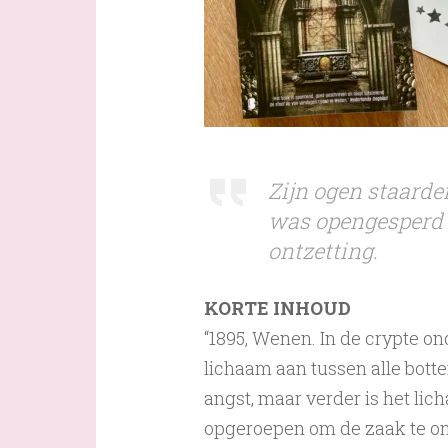
Zijn ogen staarde
was opengesperd 
ontzetting.
KORTE INHOUD
“1895, Wenen. In de crypte o
lichaam aan tussen alle botte
angst, maar verder is het lic
opgeroepen om de zaak te ­ond