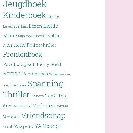
Jeugdboek
Kinderboek
Leesdoel
Liefde
Lezen
Levensverhaal
Magie
Natuur
moord
Mijn top 3
Non-fictie
Politiethriller
Prentenboek
Psychologisch
Remy leest
Roman
Romantisch
Samenwerken
Spanning
seriemoordenaar
Thriller
Top 3
Top
Tieners
Verleden
drie
Verlies
Verdwijning
Vriendschap
Voorlezen
YA
Young
Wrap-up
Wraak