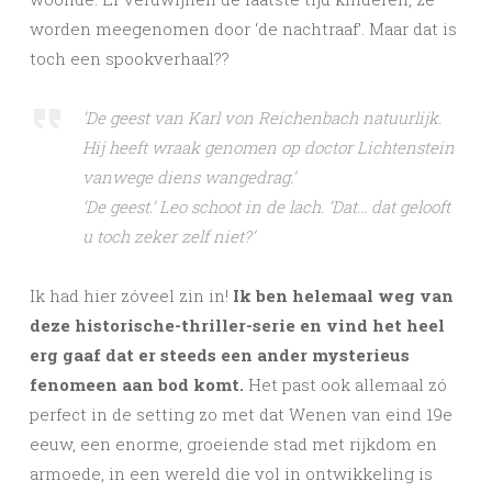
worden meegenomen door ‘de nachtraaf’. Maar dat is
toch een spookverhaal??
‘De geest van Karl von Reichenbach natuurlijk.
Hij heeft wraak genomen op doctor Lichtenstein
vanwege diens wangedrag.’
‘De geest.’ Leo schoot in de lach. ‘Dat… dat gelooft
u toch zeker zelf niet?’
Ik had hier zóveel zin in!
Ik ben helemaal weg van
deze historische-thriller-serie en vind het heel
erg gaaf dat er steeds een ander mysterieus
fenomeen aan bod komt.
Het past ook allemaal zó
perfect in de setting zo met dat Wenen van eind 19e
eeuw, een enorme, groeiende stad met rijkdom en
armoede, in een wereld die vol in ontwikkeling is