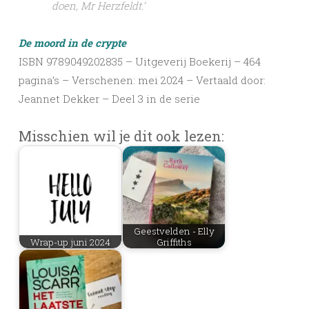
doen, Mr Herzfeldt.’
De moord in de crypte
ISBN 9789049202835 – Uitgeverij Boekerij – 464
pagina’s – Verschenen: mei 2024 – Vertaald door:
Jeannet Dekker – Deel 3 in de serie
Misschien wil je dit ook lezen:
Geestvelden - Elly
Wrap-up juni 2024
Griffiths