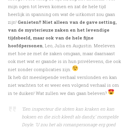
mijn ogen tot leven komen en zat de hele tijd
heerlijk in spanning om wat de uitkomst zou gaan
zijn!
Genieten!! Niet alleen van de gave setting,
van de mysterieuze zaken en het levendige
tijdsbeeld, maar ook van de hele fijne
hoofdpersonen
, Leo, Julia en Augustin. Meeleven
met hoe ze met de zaken omgaan, maar daarnaast
ook met wat er gaande is in hun privélevens, die ook
niet zonder complicaties zijn.
Ik heb dit meeslepende verhaal verslonden en kan
niet wachten tot er weer een volgend verhaal is om
in te duiken! Wat zullen we dan gaan beleven?
‘Een inspecteur die sloten kan kraken en kan
boksen en die zich kleedt als dandy,’ mompelde
Doyle. ‘U zou het als romanpersonage erg goed