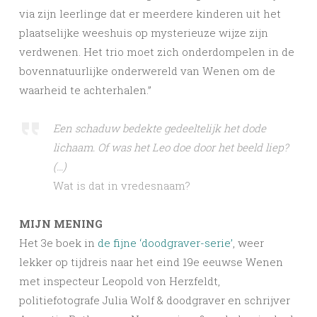
via zijn leerlinge dat er meerdere kinderen uit het
plaatselijke weeshuis op mysterieuze wijze zijn
verdwenen. Het trio moet zich onderdompelen in de
bovennatuurlijke onderwereld van Wenen om de
waarheid te ­achterhalen.”
Een schaduw bedekte gedeeltelijk het dode
lichaam. Of was het Leo doe door het beeld liep?
(…)
Wat is dat in vredesnaam?
MIJN MENING
Het 3e boek in
de fijne ‘doodgraver-serie’
, weer
lekker op tijdreis naar het eind 19e eeuwse Wenen
met inspecteur Leopold von Herzfeldt,
politiefotografe Julia Wolf & doodgraver en schrijver