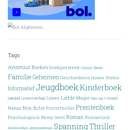
Tags
Avontuur
Boeken
boekperweek
Dieren
Chicklit
Familie
Geheimen
Geschiedenis
Humor
Historie
Jeugdboek
Kinderboek
Informatief
Liefde
Lezen
Magie
moord
Leesdoel
Levensverhaal
Mijn top 3
Prentenboek
Non-fictie
Politiethriller
Natuur
Roman
Psychologisch
Remy leest
Romantisch
Spanning
Thriller
Samenwerken
seriemoordenaar