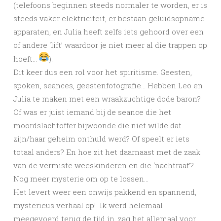
(telefoons beginnen steeds normaler te worden, er is
steeds vaker elektriciteit, er bestaan geluidsopname-
apparaten, en Julia heeft zelfs iets gehoord over een
of andere ‘lift’ waardoor je niet meer al die trappen op
hoeft…
).
Dit keer dus een rol voor het spiritisme. Geesten,
spoken, seances, geestenfotografie… Hebben Leo en
Julia te maken met een wraakzuchtige dode baron?
Of was er juist iemand bij de seance die het
moordslachtoffer bijwoonde die niet wilde dat
zijn/haar geheim onthuld werd? Of speelt er iets
totaal anders? En hoe zit het daarnaast met de zaak
van de vermiste weeskinderen en die ‘nachtraaf’?
Nog meer mysterie om op te lossen…
Het levert weer een onwijs pakkend en spannend,
mysterieus verhaal op! Ik werd helemaal
meegevoerd terug de tijd in, zag het allemaal voor