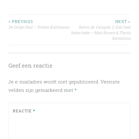
Post
< PREVIOUS
NEXT >
De Grijze Stad – Torben Kuhlmann
Kevin de Vampier 2: Een heel
helse heks – Matt Brown & Flavia
navigation
Sorrentino
Geef een reactie
Je e-mailadres wordt niet gepubliceerd.
Vereiste
velden zijn gemarkeerd met
*
REACTIE
*