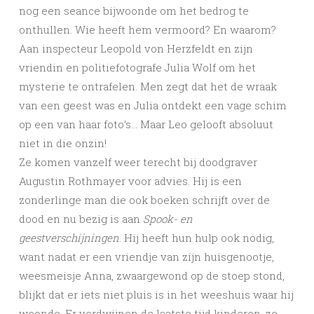
nog een seance bijwoonde om het bedrog te
onthullen. Wie heeft hem vermoord? En waarom?
Aan inspecteur Leopold von Herzfeldt en zijn
vriendin en politiefotografe Julia Wolf om het
mysterie te ontrafelen. Men zegt dat het de wraak
van een geest was en Julia ontdekt een vage schim
op een van haar foto’s… Maar Leo gelooft absoluut
niet in die onzin!
Ze komen vanzelf weer terecht bij doodgraver
Augustin Rothmayer voor advies. Hij is een
zonderlinge man die ook boeken schrijft over de
dood en nu bezig is aan
Spook- en
geestverschijningen
. Hij heeft hun hulp ook nodig,
want nadat er een vriendje van zijn huisgenootje,
weesmeisje Anna, zwaargewond op de stoep stond,
blijkt dat er iets niet pluis is in het weeshuis waar hij
woonde. Er verdwijnen de laatste tijd kinderen, ze