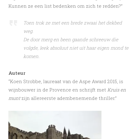
Kunnen ze een list bedenken om zich te redden?”
Toen trok ze met een brede zwaai het dekbed
weg.
De door merg en been gaande schreeuw die
volgde, leek absoluut niet uit haar eigen mond te
komen.
Auteur
“Koen Strobbe, laureaat van de Aspe Award 2015, is
wijnbouwer in de Provence en schrijft met
Kruis en
munt
zijn allereerste adembenemende thriller.”