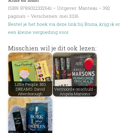
Kruis en munt
ISBN 9789022332641 – Uitgever: Manteau – 392
pagina’s – Verschenen: mei 2016
Bestel je het boek via deze link bij Bruna, krijg ik er
een kleine vergoeding voor.
Misschien wil je dit ook lezen:
Little People, BIG
DREAMS: David
Vermoorde onschuld -
Attenborough
Angela Marsons