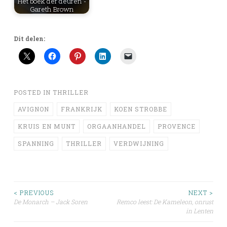
Het boek der deuren -
Gareth Brown
Dit delen:
POSTED IN
THRILLER
AVIGNON
FRANKRIJK
KOEN STROBBE
KRUIS EN MUNT
ORGAANHANDEL
PROVENCE
SPANNING
THRILLER
VERDWIJNING
Post
< PREVIOUS
NEXT >
De Monarch – Jack Soren
Remco leest: De Kameleon, onrust
in Lenten
navigation