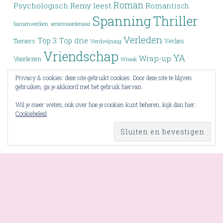
Roman
Psychologisch
Remy leest
Romantisch
Spanning
Thriller
Samenwerken
seriemoordenaar
Verleden
Top 3
Top drie
Tieners
Verlies
Verdwijning
Vriendschap
YA
Wrap-up
Voorlezen
Wraak
Young Adult
Zoektocht
Privacy & cookies: deze site gebruikt cookies. Door deze site te blijven
gebruiken, ga je akkoord met het gebruik hiervan.
Wil je meer weten, ook over hoe je cookies kunt beheren, kijk dan hier:
Cookiebeleid
RSS - berichten
PROUDLY POWERED BY WORDPRESS
THEME: PENSCRATCH BY
WORDPRESS.COM
.