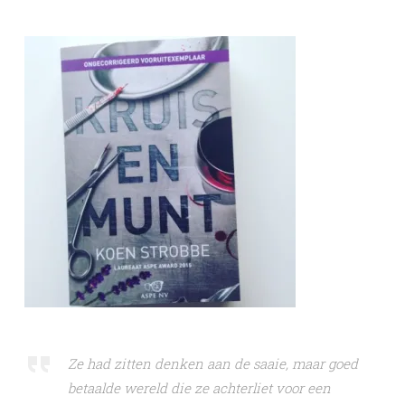
Ze had zitten denken aan de saaie, maar goed
betaalde wereld die ze achterliet voor een