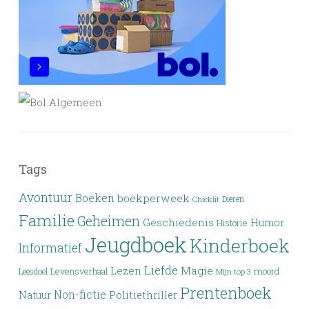
Tags
Avontuur
Boeken
boekperweek
Dieren
Chicklit
Familie
Geheimen
Geschiedenis
Humor
Historie
Jeugdboek
Kinderboek
Informatief
Liefde
Lezen
Magie
moord
Leesdoel
Levensverhaal
Mijn top 3
Prentenboek
Non-fictie
Politiethriller
Natuur