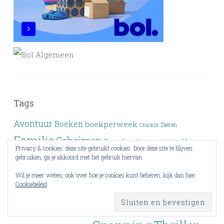
Tags
Avontuur
Boeken
boekperweek
Dieren
Chicklit
Familie
Geheimen
Geschiedenis
Humor
Historie
Privacy & cookies: deze site gebruikt cookies. Door deze site te blijven
Jeugdboek
Kinderboek
gebruiken, ga je akkoord met het gebruik hiervan.
Informatief
Liefde
Wil je meer weten, ook over hoe je cookies kunt beheren, kijk dan hier:
Lezen
Magie
moord
Leesdoel
Levensverhaal
Mijn top 3
Cookiebeleid
Prentenboek
Non-fictie
Politiethriller
Natuur
Roman
Psychologisch
Remy leest
Romantisch