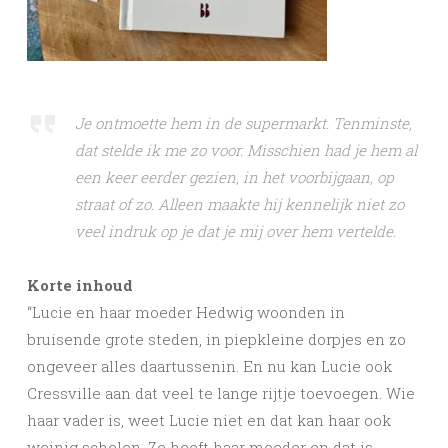
Je ontmoette hem in de supermarkt. Tenminste,
dat stelde ik me zo voor. Misschien had je hem al
een keer eerder gezien, in het voorbijgaan, op
straat of zo. Alleen maakte hij kennelijk niet zo
veel indruk op je dat je mij over hem vertelde.
Korte inhoud
“Lucie en haar moeder Hedwig woonden in
bruisende grote steden, in piepkleine dorpjes en zo
ongeveer alles daartussenin. En nu kan Lucie ook
Cressville aan dat veel te lange rijtje toevoegen. Wie
haar vader is, weet Lucie niet en dat kan haar ook
weinig schelen. Ze heeft haar moeder en dat is