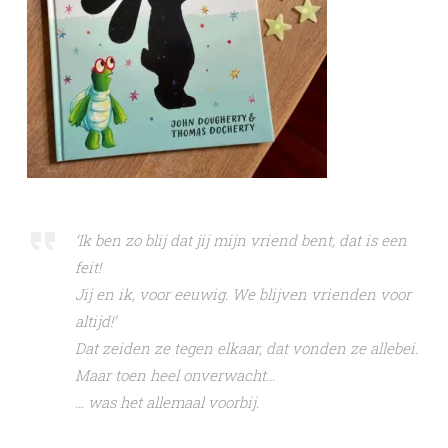
‘Ik ben zo blij dat jij mijn vriend bent, dat is een
feit!
Jij en ik, voor eeuwig. We blijven vrienden voor
altijd!’
Dat zeiden ze tegen elkaar, dat vonden ze allebei.
Maar toen heel onverwacht…
… was het allemaal voorbij.