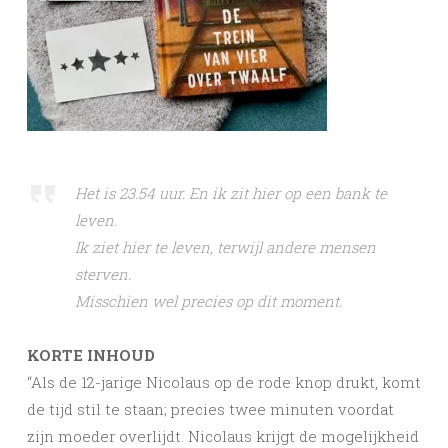
Het is 23.54 uur. En ik zit hier op een bank te
leven.
Ik ziet hier te leven, terwijl andere mensen
sterven.
Misschien wel precies op dit moment.
KORTE INHOUD
“Als de 12-jarige Nicolaus op de rode knop drukt, komt
de tijd stil te staan; precies twee minuten voordat
zijn moeder overlijdt. Nicolaus krijgt de mogelijkheid