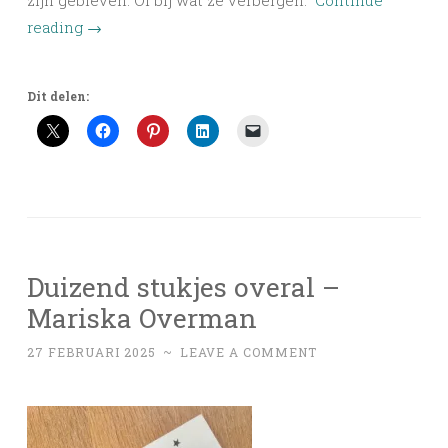
zijn gebleven. Of bij wat ze verbergen.”
Continue
reading
→
Dit delen:
Duizend stukjes overal –
Mariska Overman
27 FEBRUARI 2025
~
LEAVE A COMMENT