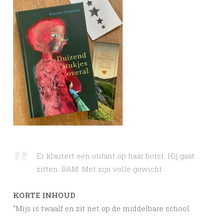
Er klautert een olifant op haar borst. Hij gaat
zitten. BAM. Met zijn volle gewicht.
KORTE INHOUD
“Mijs is twaalf en zit net op de middelbare school.