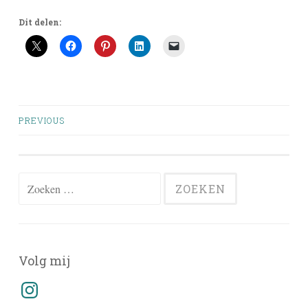
Dit delen:
Posts
PREVIOUS
navigation
Zoeken
naar:
Volg mij
Instagram