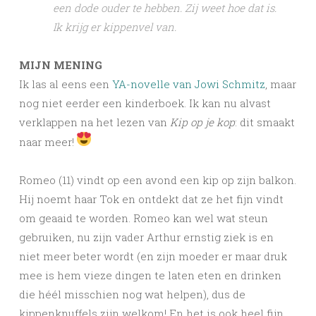
een dode ouder te hebben. Zij weet hoe dat is.
Ik krijg er kippenvel van.
MIJN MENING
Ik las al eens een
YA-novelle van Jowi Schmitz
, maar
nog niet eerder een kinderboek. Ik kan nu alvast
verklappen na het lezen van
Kip op je kop
: dit smaakt
naar meer!
Romeo (11) vindt op een avond een kip op zijn balkon.
Hij noemt haar Tok en ontdekt dat ze het fijn vindt
om geaaid te worden. Romeo kan wel wat steun
gebruiken, nu zijn vader Arthur ernstig ziek is en
niet meer beter wordt (en zijn moeder er maar druk
mee is hem vieze dingen te laten eten en drinken
die héél misschien nog wat helpen), dus de
kippenknuffels zijn welkom! En het is ook heel fijn