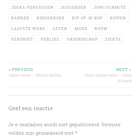
JESKA VERSTEGEN
JEUGDBOEK
JOWI SCHMITZ
KANKER
KINDERBOEK
KIP OP JE KOP
KIPPEN
LAATSTE WENS
LEVEN
MOED
ROUW
VERDRIET
VERLIES
VRIENDSCHAP
ZIEKTE
Post
< PREVIOUS
NEXT >
Valse vrouw – Sharon Bolton
Jouw laatste wens – Carla
Kovach
navigation
Geef een reactie
Je e-mailadres wordt niet gepubliceerd.
Vereiste
velden zijn gemarkeerd met
*