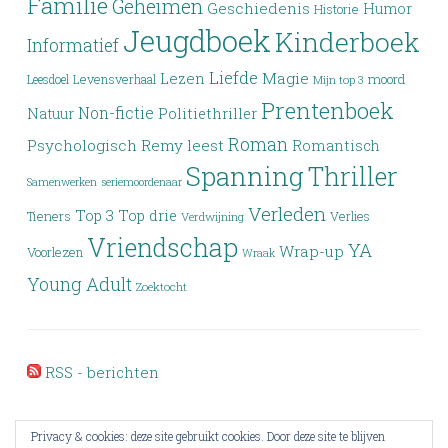
Familie
Geheimen
Geschiedenis
Humor
Historie
Jeugdboek
Kinderboek
Informatief
Liefde
Lezen
Magie
moord
Leesdoel
Levensverhaal
Mijn top 3
Prentenboek
Non-fictie
Politiethriller
Natuur
Roman
Psychologisch
Remy leest
Romantisch
Spanning
Thriller
Samenwerken
seriemoordenaar
Verleden
Top 3
Top drie
Tieners
Verlies
Verdwijning
Vriendschap
YA
Wrap-up
Voorlezen
Wraak
Young Adult
Zoektocht
RSS - berichten
Privacy & cookies: deze site gebruikt cookies. Door deze site te blijven