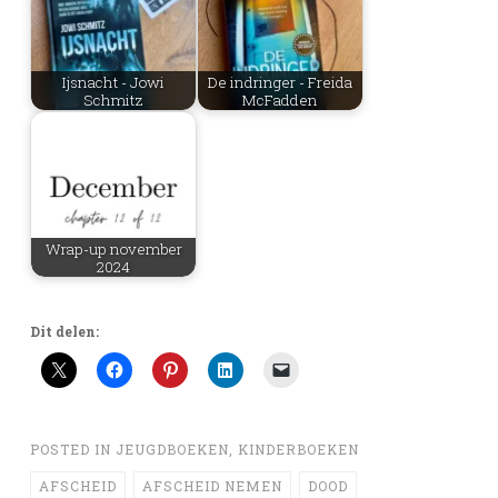
Ijsnacht - Jowi
De indringer - Freida
Schmitz
McFadden
Wrap-up november
2024
Dit delen:
POSTED IN
JEUGDBOEKEN
,
KINDERBOEKEN
AFSCHEID
AFSCHEID NEMEN
DOOD