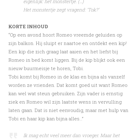
eigenlijk: het monstertje. (…)
Het monstertje zegt vragend: ‘Tok?’
KORTE INHOUD
“Op een avond hoort Romeo vreemde geluiden op
zijn balkon. Hij sluipt er naartoe en ontdekt een kip!
Een kip die zich graag laat aaien en het liefst bij
Romeo in bed komt liggen. Bij de kip blijkt ook een
nieuw buurmeisje te horen, Tobi.
Tobi komt bij Romeo in de klas en bijna als vanzelf
worden ze vrienden. Dat komt goed uit want Romeo
kan wel wat steun gebruiken. Zijn vader is ernstig
ziek en Romeo wil zijn laatste wens in vervulling
laten gaan. Dat is niet eenvoudig, maar met hulp van
Tobi en haar kip kan bijna alles…”
Ik mag echt veel meer dan vroeger. Maar het