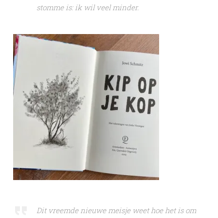
stomme is: ik wil veel minder.
Dit vreemde nieuwe meisje weet hoe het is om