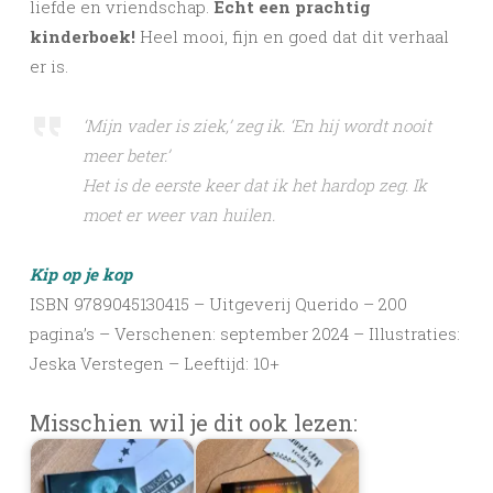
liefde en vriendschap.
Echt een prachtig
kinderboek!
Heel mooi, fijn en goed dat dit verhaal
er is.
‘Mijn vader is ziek,’ zeg ik. ‘En hij wordt nooit
meer beter.’
Het is de eerste keer dat ik het hardop zeg. Ik
moet er weer van huilen.
Kip op je kop
ISBN 9789045130415 – Uitgeverij Querido – 200
pagina’s – Verschenen: september 2024 – Illustraties:
Jeska Verstegen – Leeftijd: 10+
Misschien wil je dit ook lezen: