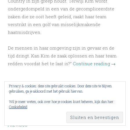
Country in zijn greep houdt. Terwijl Kim wordt
ondergedompeld in een van de gecompliceerdste
zaken die ze ooit heeft geleid, raakt haar team
verstrikt in een golf van misselijkmakende
haatmisdrijven.
De mensen in haar omgeving zijn in gevaar en de
tijd dringt. Kan Kim de zaak oplossen en haar team
redden voordat het te laat is?”
Continue reading
→
Dit delen:
Privacy & cookies: deze site gebruikt cookies. Door deze site te blijven
gebruiken, ga je akkoord met het gebruik hiervan.
Wil je meer weten, ook over hoe je cookies kunt beheren, kijk dan hier:
Cookiebeleid
Posts
PREVIOUS