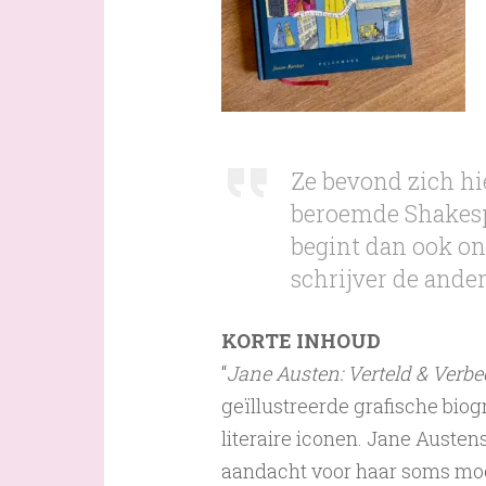
Ze bevond zich hi
beroemde Shakespe
begint dan ook on
schrijver de ande
KORTE INHOUD
“
Jane Austen: Verteld & Verbe
geïllustreerde grafische biog
literaire iconen. Jane Austen
aandacht voor haar soms moei