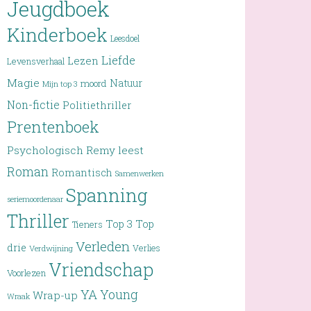
Jeugdboek
Kinderboek
Leesdoel
Liefde
Lezen
Levensverhaal
Magie
Natuur
moord
Mijn top 3
Non-fictie
Politiethriller
Prentenboek
Psychologisch
Remy leest
Roman
Romantisch
Samenwerken
Spanning
seriemoordenaar
Thriller
Top 3
Top
Tieners
Verleden
drie
Verlies
Verdwijning
Vriendschap
Voorlezen
YA
Young
Wrap-up
Wraak