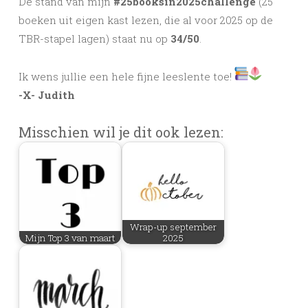
De stand van mijn
#25booksin2025challenge
(25
boeken uit eigen kast lezen, die al voor 2025 op de
TBR-stapel lagen) staat nu op
34/50
.
Ik wens jullie een hele fijne leeslente toe!
-X- Judith
Misschien wil je dit ook lezen:
Wrap-up september
Mijn Top 3 van maart
2025