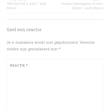
Post
Who the fuck is Alix? – Anja
Escape! Ontsnapping uit Oost-
Feliers
Berlijn – Andy Marino
navigation
Geef een reactie
Je e-mailadres wordt niet gepubliceerd.
Vereiste
velden zijn gemarkeerd met
*
REACTIE
*