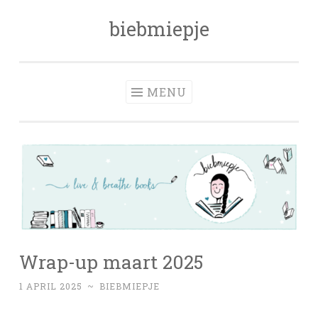
biebmiepje
Skip
to
content
MENU
Wrap-up maart 2025
1 APRIL 2025
~
BIEBMIEPJE