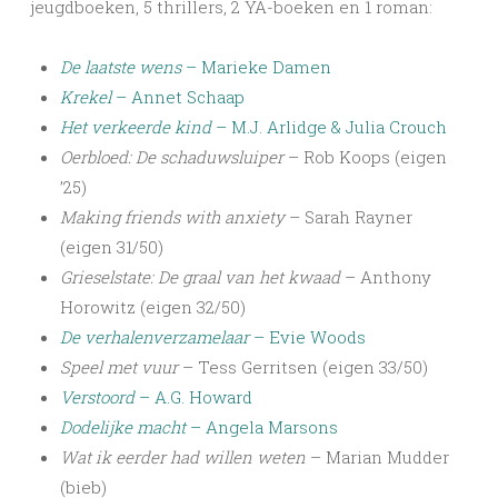
jeugdboeken, 5 thrillers, 2 YA-boeken en 1 roman:
De laatste wens
– Marieke Damen
Krekel
– Annet Schaap
Het verkeerde kind
– M.J. Arlidge & Julia Crouch
Oerbloed: De schaduwsluiper
– Rob Koops (eigen
’25)
Making friends with anxiety
– Sarah Rayner
(eigen 31/50)
Grieselstate: De graal van het kwaad
– Anthony
Horowitz (eigen 32/50)
De verhalenverzamelaar
– Evie Woods
Speel met vuur
– Tess Gerritsen (eigen 33/50)
Verstoord
– A.G. Howard
Dodelijke macht
– Angela Marsons
Wat ik eerder had willen weten
– Marian Mudder
(bieb)