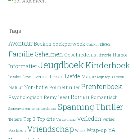
Tags
Avontuur
Boeken
boekperweek
Dieren
Chicklit
Familie
Geheimen
Geschiedenis
Humor
Historie
Jeugdboek
Kinderboek
Informatief
Liefde
Lezen
Magie
moord
Leesdoel
Levensverhaal
Mijn top 3
Prentenboek
Non-fictie
Politiethriller
Natuur
Roman
Psychologisch
Remy leest
Romantisch
Spanning
Thriller
Samenwerken
seriemoordenaar
Verleden
Top 3
Top drie
Tieners
Verlies
Verdwijning
Vriendschap
YA
Wrap-up
Voorlezen
Wraak