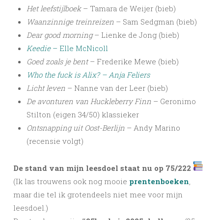
Het leefstijlboek
– Tamara de Weijer (bieb)
Waanzinnige treinreizen
– Sam Sedgman (bieb)
Dear good morning
– Lienke de Jong (bieb)
Keedie
– Elle McNicoll
Goed zoals je bent
– Frederike Mewe (bieb)
Who the fuck is Alix? – Anja Feliers
Licht leven
– Nanne van der Leer (bieb)
De avonturen van Huckleberry Finn
– Geronimo
Stilton (eigen 34/50) klassieker
Ontsnapping uit Oost-Berlijn
– Andy Marino
(recensie volgt)
De stand van mijn leesdoel staat nu op 75/222
(Ik las trouwens ook nog mooie
prentenboeken
,
maar die tel ik grotendeels niet mee voor mijn
leesdoel.)