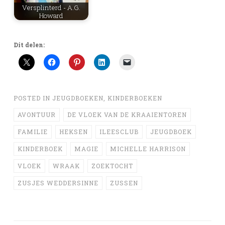
Versplinterd - A.G.
Howard
Dit delen:
POSTED IN
JEUGDBOEKEN
,
KINDERBOEKEN
AVONTUUR
DE VLOEK VAN DE KRAAIENTOREN
FAMILIE
HEKSEN
ILEESCLUB
JEUGDBOEK
KINDERBOEK
MAGIE
MICHELLE HARRISON
VLOEK
WRAAK
ZOEKTOCHT
ZUSJES WEDDERSINNE
ZUSSEN