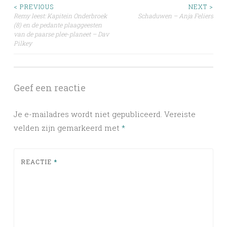
Post
< PREVIOUS
NEXT >
Remy leest: Kapitein Onderbroek
Schaduwen – Anja Feliers
(8) en de pedante plaaggeesten
navigation
van de paarse plee-planeet – Dav
Pilkey
Geef een reactie
Je e-mailadres wordt niet gepubliceerd.
Vereiste
velden zijn gemarkeerd met
*
REACTIE
*