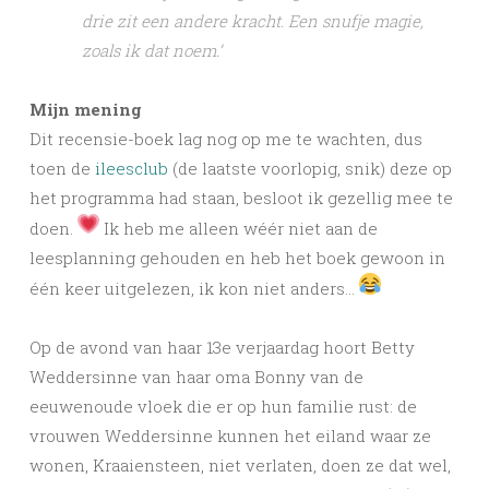
drie zit een andere kracht. Een snufje magie,
zoals ik dat noem.’
Mijn mening
Dit recensie-boek lag nog op me te wachten, dus
toen de
ileesclub
(de laatste voorlopig, snik) deze op
het programma had staan, besloot ik gezellig mee te
doen.
Ik heb me alleen wéér niet aan de
leesplanning gehouden en heb het boek gewoon in
één keer uitgelezen, ik kon niet anders…
Op de avond van haar 13e verjaardag hoort Betty
Weddersinne van haar oma Bonny van de
eeuwenoude vloek die er op hun familie rust: de
vrouwen Weddersinne kunnen het eiland waar ze
wonen, Kraaiensteen, niet verlaten, doen ze dat wel,