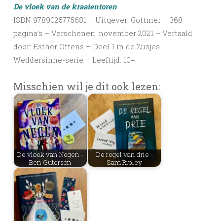
De vloek van de kraaientoren
ISBN 9789025775681 – Uitgever: Gottmer – 368
pagina’s – Verschenen: november 2021 – Vertaald
door: Esther Ottens – Deel 1 in de Zusjes
Weddersinne-serie – Leeftijd: 10+
Misschien wil je dit ook lezen:
De vloek van Negen -
De regel van drie -
Ben Guterson
Sam Ripley