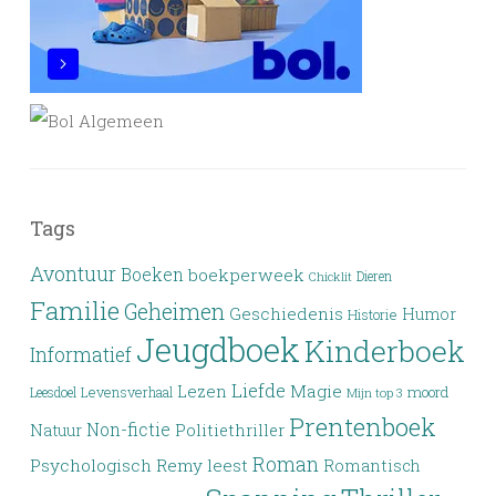
Tags
Avontuur
Boeken
boekperweek
Dieren
Chicklit
Familie
Geheimen
Geschiedenis
Humor
Historie
Jeugdboek
Kinderboek
Informatief
Liefde
Lezen
Magie
moord
Leesdoel
Levensverhaal
Mijn top 3
Prentenboek
Non-fictie
Politiethriller
Natuur
Roman
Psychologisch
Remy leest
Romantisch