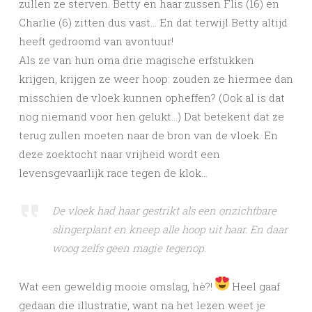
zullen ze sterven. Betty en haar zussen Flis (16) en
Charlie (6) zitten dus vast… En dat terwijl Betty altijd
heeft gedroomd van avontuur!
Als ze van hun oma drie magische erfstukken
krijgen, krijgen ze weer hoop: zouden ze hiermee dan
misschien de vloek kunnen opheffen? (Ook al is dat
nog niemand voor hen gelukt…) Dat betekent dat ze
terug zullen moeten naar de bron van de vloek. En
deze zoektocht naar vrijheid wordt een
levensgevaarlijk race tegen de klok…
De vloek had haar gestrikt als een onzichtbare
slingerplant en kneep alle hoop uit haar. En daar
woog zelfs geen magie tegenop.
Wat een geweldig mooie omslag, hè?!
Heel gaaf
gedaan die illustratie, want na het lezen weet je