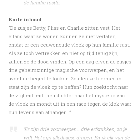
de familie rustte.
Korte inhoud
“De zusjes Betty, Fliss en Charlie zitten vast. Het
eiland waar ze wonen kunnen ze niet verlaten,
omdat er een eeuwenoude vloek op hun familie rust.
Als ze toch vertrekken en niet op tijd terug zijn,
zullen ze de dood vinden. Op een dag erven de zusjes
drie geheimzinnige magische voorwerpen, en het
avontuur begint te lonken. Zouden ze hiermee in
staat zijn de vloek op te heffen? Hun zoektocht naar
de vrijheid leidt hen dichter naar het mysterie van
de vloek en mondt uit in een race tegen de klok waar
hun levens van afhangen…”
‘Er zijn drie voorwerpen… drie erfstukken, zo je
wilt. Het zijn alledaagse dingen. En ik elk van de