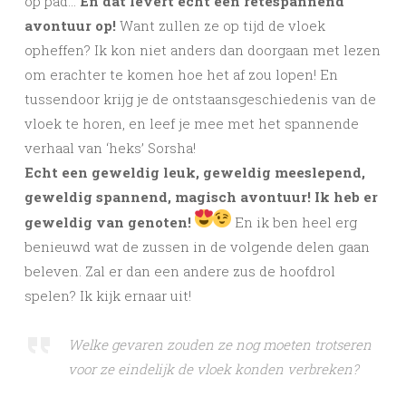
op pad…
En dat levert echt een retespannend
avontuur op!
Want zullen ze op tijd de vloek
opheffen? Ik kon niet anders dan doorgaan met lezen
om erachter te komen hoe het af zou lopen! En
tussendoor krijg je de ontstaansgeschiedenis van de
vloek te horen, en leef je mee met het spannende
verhaal van ‘heks’ Sorsha!
Echt een geweldig leuk, geweldig meeslepend,
geweldig spannend, magisch avontuur! Ik heb er
geweldig van genoten!
En ik ben heel erg
benieuwd wat de zussen in de volgende delen gaan
beleven. Zal er dan een andere zus de hoofdrol
spelen? Ik kijk ernaar uit!
Welke gevaren zouden ze nog moeten trotseren
voor ze eindelijk de vloek konden verbreken?