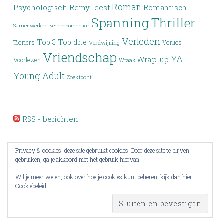
Roman
Psychologisch
Remy leest
Romantisch
Spanning
Thriller
Samenwerken
seriemoordenaar
Verleden
Top 3
Top drie
Tieners
Verlies
Verdwijning
Vriendschap
YA
Wrap-up
Voorlezen
Wraak
Young Adult
Zoektocht
RSS - berichten
Privacy & cookies: deze site gebruikt cookies. Door deze site te blijven
gebruiken, ga je akkoord met het gebruik hiervan.
Wil je meer weten, ook over hoe je cookies kunt beheren, kijk dan hier:
Cookiebeleid
PROUDLY POWERED BY WORDPRESS
THEME: PENSCRATCH BY
WORDPRESS.COM
.