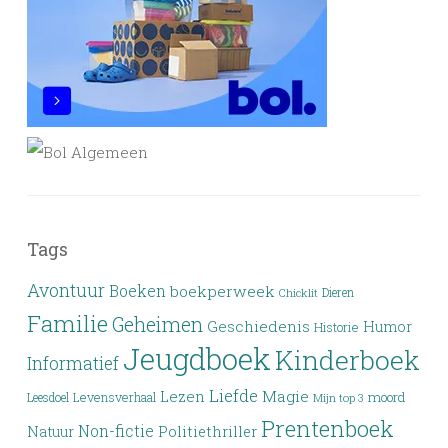
Tags
Avontuur
Boeken
boekperweek
Dieren
Chicklit
Familie
Geheimen
Geschiedenis
Humor
Historie
Jeugdboek
Kinderboek
Informatief
Liefde
Lezen
Magie
moord
Leesdoel
Levensverhaal
Mijn top 3
Prentenboek
Non-fictie
Politiethriller
Natuur