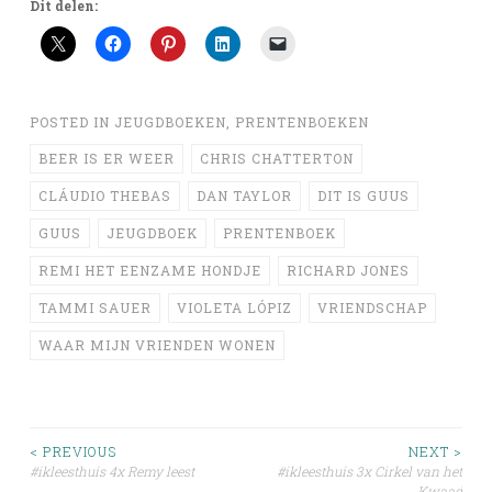
Dit delen:
POSTED IN
JEUGDBOEKEN
,
PRENTENBOEKEN
BEER IS ER WEER
CHRIS CHATTERTON
CLÁUDIO THEBAS
DAN TAYLOR
DIT IS GUUS
GUUS
JEUGDBOEK
PRENTENBOEK
REMI HET EENZAME HONDJE
RICHARD JONES
TAMMI SAUER
VIOLETA LÓPIZ
VRIENDSCHAP
WAAR MIJN VRIENDEN WONEN
Post
< PREVIOUS
NEXT >
#ikleesthuis 4x Remy leest
#ikleesthuis 3x Cirkel van het
Kwaad