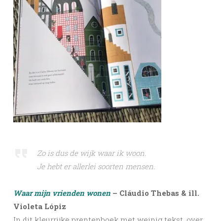
Zo is dus de wijk waar ik woon.
Je hebt er allerlei soorten mensen.
Waar mijn vrienden wonen
– Cláudio Thebas & ill.
Violeta Lópiz
In dit kleurrijke prentenboek met weinig tekst, over