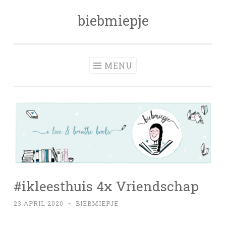
biebmiepje
Skip
to
content
MENU
#ikleesthuis 4x Vriendschap
23 APRIL 2020
~
BIEBMIEPJE