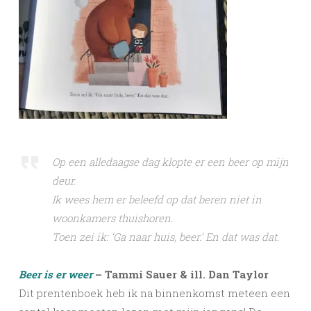
Op een alledaagse dag klopte er een beer op mijn
deur.
Ik wees hem er beleefd op dat beren niet in
woonkamers thuishoren.
Toen zei ik: ‘Ga naar huis, beer.’ En dat was dat.
Beer is er weer
– Tammi Sauer & ill. Dan Taylor
Dit prentenboek heb ik na binnenkomst meteen een