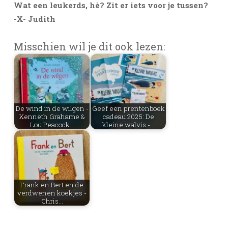
Wat een leukerds, hè? Zit er iets voor je tussen?
-X- Judith
Misschien wil je dit ook lezen:
De wind in de wilgen -
Geef een prentenboek
Kenneth Grahame &
cadeau 2025: De
Lou Peacock…
kleine walvis -…
Frank en Bert en de
verdwenen koekjes -
Chris…