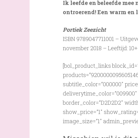
Ik leefde en beleefde mee 
ontroerend! Een warm en l
Portiek Zeezicht
ISBN 9789047711001 – Uitgeve
november 2018 – Leeftijd: 10+
[bol_product_links block_id
products=”9200000095605146″
subtitle_color=”000000″ pric
deliverytime_color=”009900
border_color=”D2D2D2″ width
show_price=”1″ show_rating=”
image_size=”1″ admin_previe