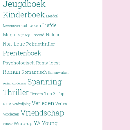
Jeugdboek
Kinderboek
Leesdoel
Liefde
Lezen
Levensverhaal
Magie
Natuur
moord
Mijn top 3
Non-fictie
Politiethriller
Prentenboek
Psychologisch
Remy leest
Roman
Romantisch
Samenwerken
Spanning
seriemoordenaar
Thriller
Top 3
Top
Tieners
Verleden
drie
Verlies
Verdwijning
Vriendschap
Voorlezen
YA
Young
Wrap-up
Wraak