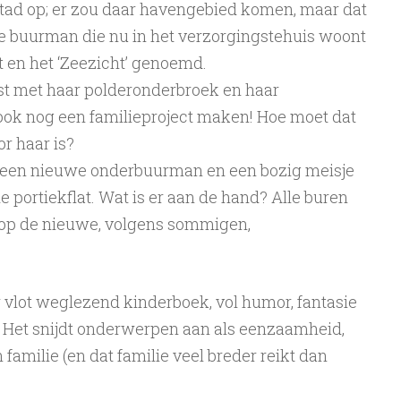
 stad op; er zou daar havengebied komen, maar dat
e buurman die nu in het verzorgingstehuis woont
t en het ‘Zeezicht’ genoemd.
t met haar polderonderbroek en haar
ook nog een familieproject maken! Hoe moet dat
or haar is?
 een nieuwe onderbuurman en een bozig meisje
e portiekflat. Wat is er aan de hand? Alle buren
l op de nieuwe, volgens sommigen,
r vlot weglezend kinderboek, vol humor, fantasie
. Het snijdt onderwerpen aan als eenzaamheid,
familie (en dat familie veel breder reikt dan