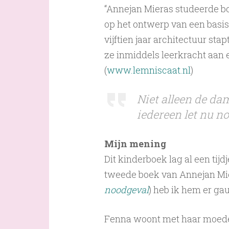
“Annejan Mieras studeerde b
op het ontwerp van een basis
vijftien jaar architectuur stap
ze inmiddels leerkracht aan e
(
www.lemniscaat.nl
)
Niet alleen de da
iedereen let nu n
Mijn mening
Dit kinderboek lag al een tij
tweede boek van Annejan Mie
noodgeval
) heb ik hem er gau
Fenna woont met haar moeder 