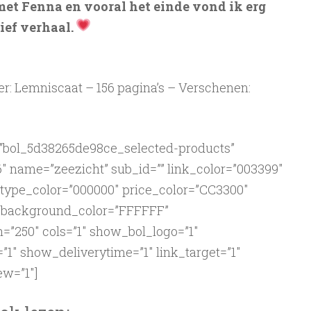
met Fenna en vooral het einde vond ik erg
ief verhaal.
r: Lemniscaat – 156 pagina’s – Verschenen:
=”bol_5d38265de98ce_selected-products”
 name=”zeezicht” sub_id=”” link_color=”003399″
etype_color=”000000″ price_color=”CC3300″
″ background_color=”FFFFFF”
=”250″ cols=”1″ show_bol_logo=”1″
1″ show_deliverytime=”1″ link_target=”1″
w=”1″]