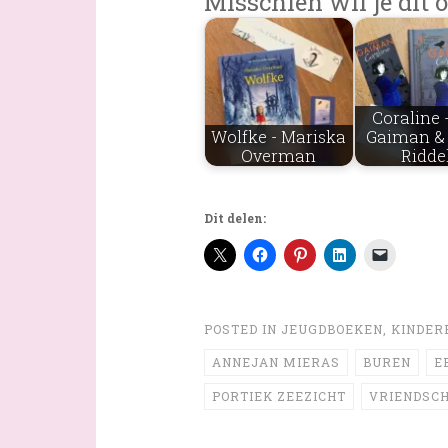
Misschien wil je dit o
Coraline -
Wolfke - Mariska
Gaiman & 
Overman
Ridde
Dit delen:
POSTED IN
JEUGDBOEKEN
,
KINDER
ANNEJAN MIERAS
BUREN
E
PORTIEK ZEEZICHT
VRIENDSC