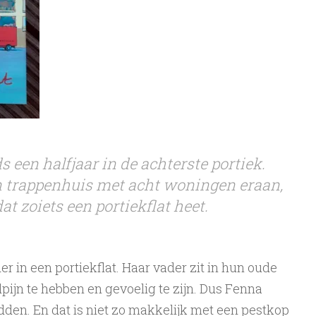
 een halfjaar in de achterste portiek.
n trappenhuis met acht woningen eraan,
t zoiets een portiekflat heet.
 in een portiekflat. Haar vader zit in hun oude
dpijn te hebben en gevoelig te zijn. Dus Fenna
dden. En dat is niet zo makkelijk met een pestkop