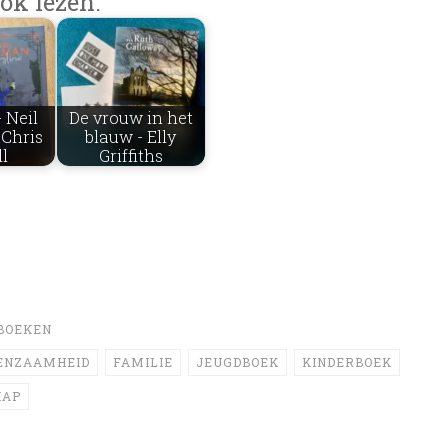
ok lezen:
 Neil
De vrouw in het
Chris
blauw - Elly
ll
Griffiths
BOEKEN
ENZAAMHEID
FAMILIE
JEUGDBOEK
KINDERBOEK
HAP