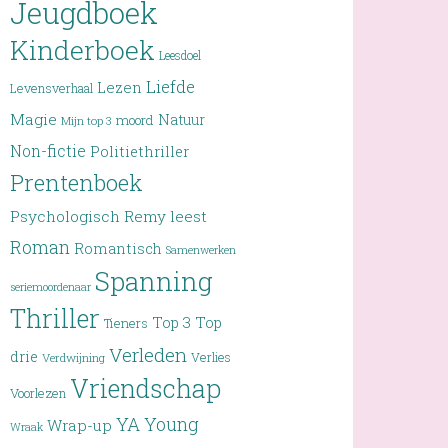
Jeugdboek
Kinderboek
Leesdoel
Liefde
Lezen
Levensverhaal
Magie
Natuur
moord
Mijn top 3
Non-fictie
Politiethriller
Prentenboek
Psychologisch
Remy leest
Roman
Romantisch
Samenwerken
Spanning
seriemoordenaar
Thriller
Top 3
Top
Tieners
Verleden
drie
Verlies
Verdwijning
Vriendschap
Voorlezen
YA
Young
Wrap-up
Wraak