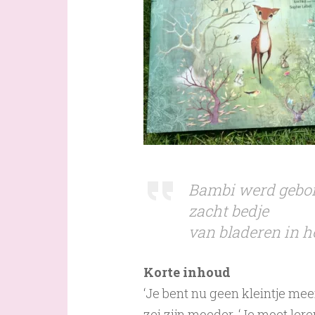
Bambi werd gebor
zacht bedje
van bladeren in h
Korte inhoud
‘Je bent nu geen kleintje meer
zei zijn moeder. ‘Je moet ler