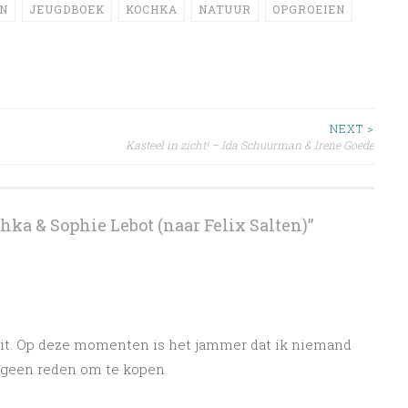
EN
JEUGDBOEK
KOCHKA
NATUUR
OPGROEIEN
NEXT >
Kasteel in zicht! – Ida Schuurman & Irene Goede
ka & Sophie Lebot (naar Felix Salten)
”
 uit. Op deze momenten is het jammer dat ik niemand
 geen reden om te kopen