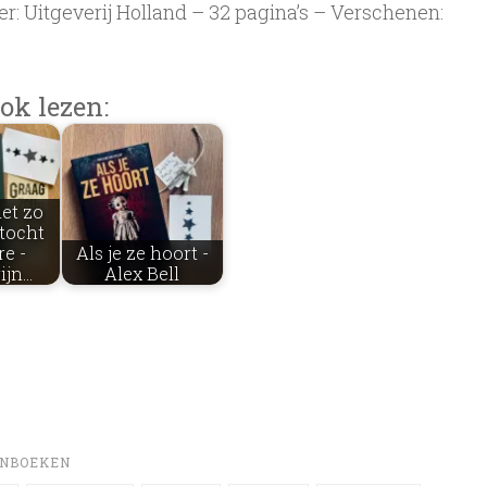
r: Uitgeverij Holland – 32 pagina’s – Verschenen:
ok lezen:
iet zo
tocht
re -
Als je ze hoort -
ijn…
Alex Bell
NBOEKEN