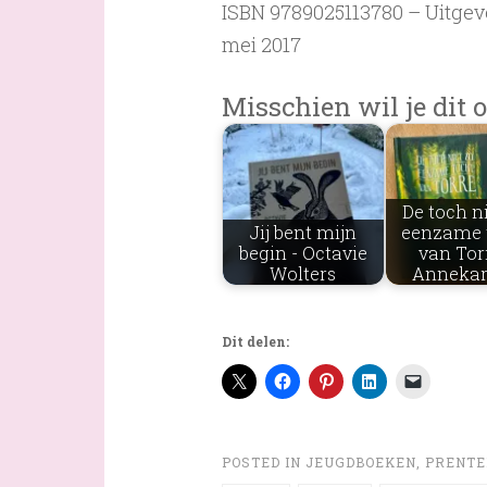
ISBN 9789025113780 – Uitgeve
mei 2017
Misschien wil je dit o
De toch n
Jij bent mijn
eenzame 
begin - Octavie
van Tor
Wolters
Annekar
Dit delen:
POSTED IN
JEUGDBOEKEN
,
PRENTE