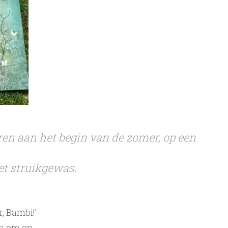
en aan het begin van de zomer, op een
et struikgewas
.
, Bambi!’
en om op