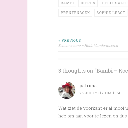
BAMBI
DIEREN
FELIX SALT
PRENTENBOEK
SOPHIE LEBOT
Post
< PREVIOUS
Schemerzone – Hilde Vandermeeren
navigation
3 thoughts on “
Bambi – Koch
patricia
26 JULI 2017 OM 10:48
Wat ziet de voorkant er al mooi
heb om aan voor te lezen en dus