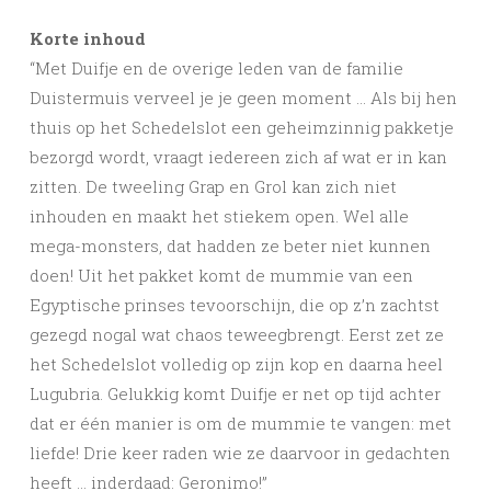
Korte inhoud
“Met Duifje en de overige leden van de familie
Duistermuis verveel je je geen moment … Als bij hen
thuis op het Schedelslot een geheimzinnig pakketje
bezorgd wordt, vraagt iedereen zich af wat er in kan
zitten. De tweeling Grap en Grol kan zich niet
inhouden en maakt het stiekem open. Wel alle
mega-monsters, dat hadden ze beter niet kunnen
doen! Uit het pakket komt de mummie van een
Egyptische prinses tevoorschijn, die op z’n zachtst
gezegd nogal wat chaos teweegbrengt. Eerst zet ze
het Schedelslot volledig op zijn kop en daarna heel
Lugubria. Gelukkig komt Duifje er net op tijd achter
dat er één manier is om de mummie te vangen: met
liefde! Drie keer raden wie ze daarvoor in gedachten
heeft … inderdaad: Geronimo!”