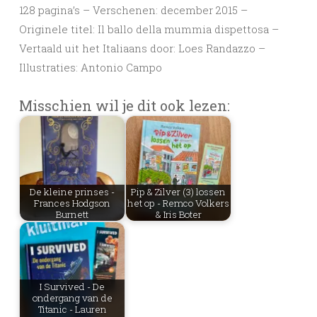
128 pagina’s – Verschenen: december 2015 –
Originele titel: Il ballo della mummia dispettosa –
Vertaald uit het Italiaans door: Loes Randazzo –
Illustraties: Antonio Campo
Misschien wil je dit ook lezen:
De kleine prinses -
Pip & Zilver (3) lossen
Frances Hodgson
het op - Remco Volkers
Burnett
& Iris Boter
I Survived - De
ondergang van de
Titanic - Lauren