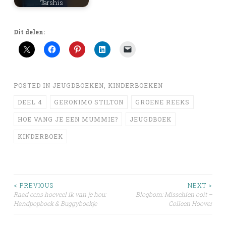
Tarshis
Dit delen:
POSTED IN
JEUGDBOEKEN
,
KINDERBOEKEN
DEEL 4
GERONIMO STILTON
GROENE REEKS
HOE VANG JE EEN MUMMIE?
JEUGDBOEK
KINDERBOEK
Post
< PREVIOUS
NEXT >
Raad eens hoeveel ik van je hou:
Blogbom: Misschien ooit –
Handpopboek & Buggyboekje
Colleen Hoover
navigation