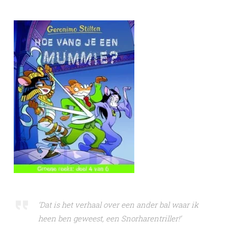
‘Dat is het verhaal over een ander bal waar ik
heen ben geweest, een Snorharentriller!’