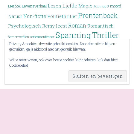
Liefde
Lezen
Magie
moord
Leesdoel
Levensverhaal
Mijn top 3
Prentenboek
Non-fictie
Politiethriller
Natuur
Roman
Psychologisch
Remy leest
Romantisch
Spanning
Thriller
Samenwerken
seriemoordenaar
Privacy & cookies: deze site gebruikt cookies. Door deze site te blijven
Verleden
Top 3
Top drie
Tieners
Verlies
Verdwijning
gebruiken, ga je akkoord met het gebruik hiervan.
Vriendschap
YA
Wrap-up
Voorlezen
Wraak
Wil je meer weten, ook over hoe je cookies kunt beheren, kijk dan hier:
Cookiebeleid
Young Adult
Zoektocht
RSS - berichten