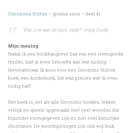
(
Geronimo Stilton
– groene serie – deel 4)
‘Wat is er aan de poot, liefje?’ vroeg Duifje.
Mijn mening
Nadat ik een bookhangover had van een steengoede
thriller, had ik even behoefte aan wat luchtig
leesmateriaal. Ik koos voor een Geronimo Stilton
boek, een kinderboek, dat was precies wat ik even
nodig had!
Het boek is, net als alle Geronimo boeken, lekker
vrolijk en speels opgemaakt met veel woorden die
bijzonder vormgegeven zijn en met veel kleurrijke
illustraties. De woordspelingen zijn ook erg leuk,