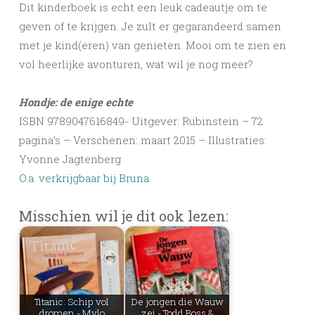
Dit kinderboek is echt een leuk cadeautje om te
geven of te krijgen. Je zult er gegarandeerd samen
met je kind(eren) van genieten. Mooi om te zien en
vol heerlijke avonturen, wat wil je nog meer?
Hondje: de enige echte
ISBN 9789047616849- Uitgever: Rubinstein – 72
pagina’s – Verschenen: maart 2015 – Illustraties:
Yvonne Jagtenberg
O.a. verkrijgbaar bij Bruna
Misschien wil je dit ook lezen:
Titanic: Schip vol
De jongen die Wauw
dromen - Mylo
zei - Todd Boss &