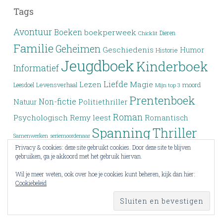
Tags
Avontuur
Boeken
boekperweek
Dieren
Chicklit
Familie
Geheimen
Geschiedenis
Humor
Historie
Jeugdboek
Kinderboek
Informatief
Liefde
Lezen
Magie
moord
Leesdoel
Levensverhaal
Mijn top 3
Prentenboek
Non-fictie
Politiethriller
Natuur
Roman
Psychologisch
Remy leest
Romantisch
Spanning
Thriller
Samenwerken
seriemoordenaar
Privacy & cookies: deze site gebruikt cookies. Door deze site te blijven
Verleden
Top 3
Top drie
Tieners
Verlies
Verdwijning
gebruiken, ga je akkoord met het gebruik hiervan.
Vriendschap
YA
Wrap-up
Voorlezen
Wraak
Wil je meer weten, ook over hoe je cookies kunt beheren, kijk dan hier:
Cookiebeleid
Young Adult
Zoektocht