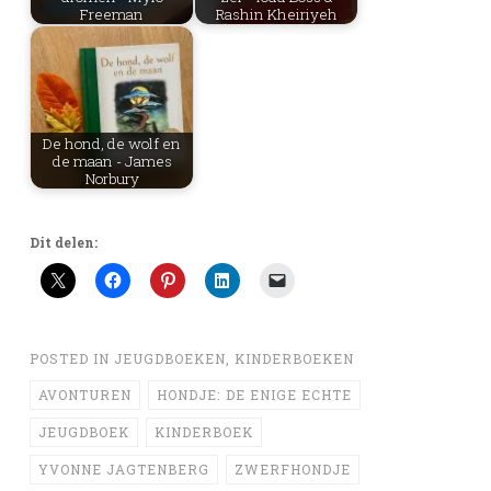
Freeman
Rashin Kheiriyeh
De hond, de wolf en
de maan - James
Norbury
Dit delen:
POSTED IN
JEUGDBOEKEN
,
KINDERBOEKEN
AVONTUREN
HONDJE: DE ENIGE ECHTE
JEUGDBOEK
KINDERBOEK
YVONNE JAGTENBERG
ZWERFHONDJE