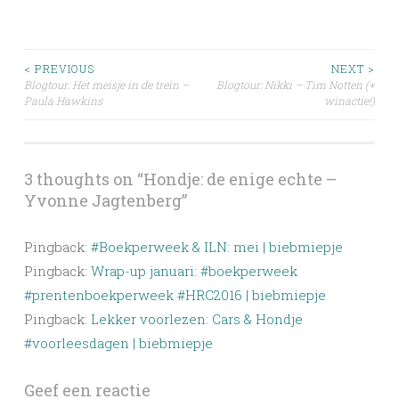
Post
< PREVIOUS
NEXT >
Blogtour: Het meisje in de trein –
Blogtour: Nikki – Tim Notten (+
Paula Hawkins
winactie!)
navigation
3 thoughts on “
Hondje: de enige echte –
Yvonne Jagtenberg
”
Pingback:
#Boekperweek & ILN: mei | biebmiepje
Pingback:
Wrap-up januari: #boekperweek
#prentenboekperweek #HRC2016 | biebmiepje
Pingback:
Lekker voorlezen: Cars & Hondje
#voorleesdagen | biebmiepje
Geef een reactie