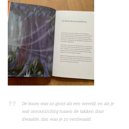
De boom was zo groot als een wereld, en als je
wat onvoorzichtig tussen de takken door
dwaalde, dan was je zo verdwaald.