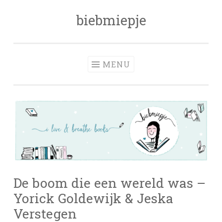
biebmiepje
Skip
to
content
MENU
De boom die een wereld was –
Yorick Goldewijk & Jeska
Verstegen