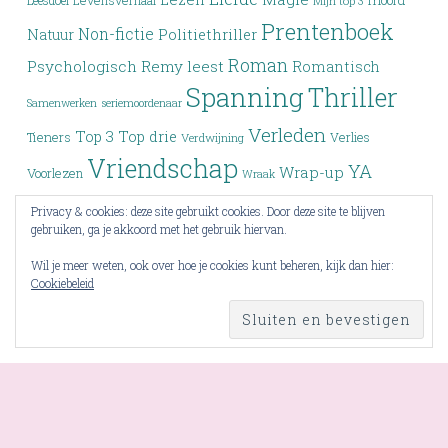
moord
Leesdoel
Levensverhaal
Mijn top 3
Prentenboek
Non-fictie
Politiethriller
Natuur
Roman
Psychologisch
Remy leest
Romantisch
Spanning
Thriller
Samenwerken
seriemoordenaar
Verleden
Top 3
Top drie
Tieners
Verlies
Verdwijning
Vriendschap
YA
Wrap-up
Voorlezen
Wraak
Young Adult
Zoektocht
Privacy & cookies: deze site gebruikt cookies. Door deze site te blijven
gebruiken, ga je akkoord met het gebruik hiervan.
Wil je meer weten, ook over hoe je cookies kunt beheren, kijk dan hier:
Cookiebeleid
RSS - berichten
PROUDLY POWERED BY WORDPRESS