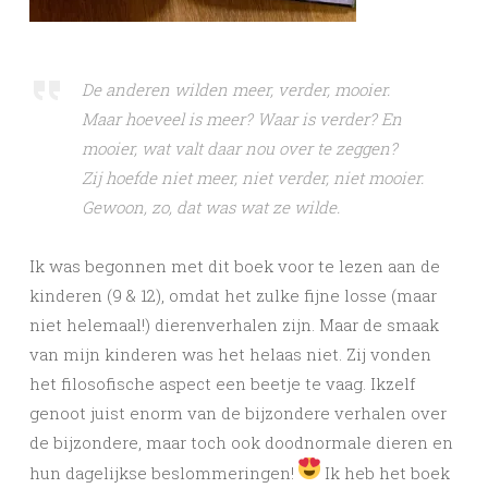
De anderen wilden meer, verder, mooier.
Maar hoeveel is meer? Waar is verder? En
mooier, wat valt daar nou over te zeggen?
Zij hoefde niet meer, niet verder, niet mooier.
Gewoon, zo, dat was wat ze wilde.
Ik was begonnen met dit boek voor te lezen aan de
kinderen (9 & 12), omdat het zulke fijne losse (maar
niet helemaal!) dierenverhalen zijn. Maar de smaak
van mijn kinderen was het helaas niet. Zij vonden
het filosofische aspect een beetje te vaag. Ikzelf
genoot juist enorm van de bijzondere verhalen over
de bijzondere, maar toch ook doodnormale dieren en
hun dagelijkse beslommeringen!
Ik heb het boek