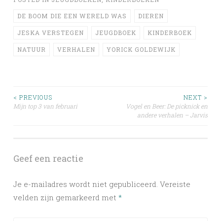
DE BOOM DIE EEN WERELD WAS
DIEREN
JESKA VERSTEGEN
JEUGDBOEK
KINDERBOEK
NATUUR
VERHALEN
YORICK GOLDEWIJK
Post
< PREVIOUS
NEXT >
Mijn top 3 van februari
Vogel en Beer: De picknick en
andere verhalen – Jarvis
navigation
Geef een reactie
Je e-mailadres wordt niet gepubliceerd.
Vereiste
velden zijn gemarkeerd met
*