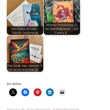
Winde Wildeling (2)
De chaos in Loïs -
en het drakenei - Gill
Yorick Goldewijk
Lewis &…
Een klok van sterren 3:
Het beste koninkrijk -…
Dit delen:
POSTED IN
JEUGDBOEKEN
,
KINDERBOEKEN