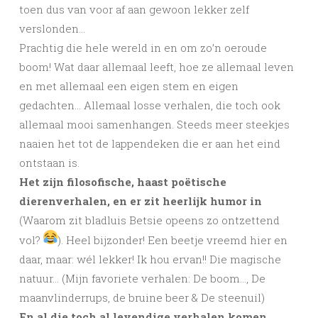
toen dus van voor af aan gewoon lekker zelf
verslonden…
Prachtig die hele wereld in en om zo’n oeroude
boom! Wat daar allemaal leeft, hoe ze allemaal leven
en met allemaal een eigen stem en eigen
gedachten… Allemaal losse verhalen, die toch ook
allemaal mooi samenhangen. Steeds meer steekjes
naaien het tot de lappendeken die er aan het eind
ontstaan is.
Het zijn filosofische, haast poëtische
dierenverhalen, en er zit heerlijk humor in
(Waarom zit bladluis Betsie opeens zo ontzettend
vol?
). Heel bijzonder! Een beetje vreemd hier en
daar, maar: wél lekker! Ik hou ervan!! Die magische
natuur… (Mijn favoriete verhalen: De boom…, De
maanvlinderrups, de bruine beer & De steenuil)
En al die toch al levendige verhalen komen