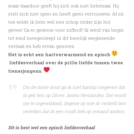
maar daardoor geeft hij zich ook niet helemaal. Hij
stelt zich niet open en heeft geen vertrouwen. Af en
toe wilde ik hem wel een schop onder zijn hol
geven! Ga er gewoon voor sufferd!! Ik werd van begin
tot eind meegesleept in dit heerlijk weglezende
verhaal en heb ervan genoten.
Het is echt een hartverwarmend en episch
liefdesverhaal over de prille liefde tussen twee
tienerjongens.
Om de dooie dood ga ik niet hardop toegeven dat
ik gek ben op Oliver James Hernández. Dat wordt
me te ingewikkeld, degene op wie ik verliefd ben
vertellen dat ik een crush heb op iemand anders.
Dit is best wel een episch liefdesverhaal