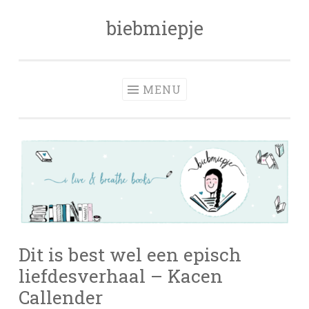
biebmiepje
Skip
to
content
MENU
Dit is best wel een episch
liefdesverhaal – Kacen
Callender