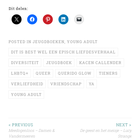
Dit delen:
POSTED IN
JEUGDBOEKEN
,
YOUNG ADULT
DIT IS BEST WEL EEN EPISCH LIEFDESVERHAAL
DIVERSITEIT
JEUGDBOEK
KACEN CALLENDER
LHBTQ+
QUEER
QUERIDO GLOW
TIENERS
VERLIEFDHEID
VRIENDSCHAP
YA
YOUNG ADULT
Post
< PREVIOUS
NEXT >
Meedogenloos – Damen &
De geest en het meisje – Lucy
Vandermeeren
Strange