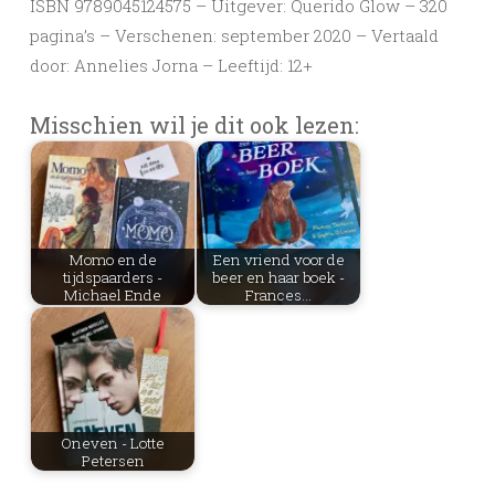
ISBN 9789045124575 – Uitgever: Querido Glow – 320
pagina’s – Verschenen: september 2020 – Vertaald
door: Annelies Jorna – Leeftijd: 12+
Misschien wil je dit ook lezen:
Momo en de
Een vriend voor de
tijdspaarders -
beer en haar boek -
Michael Ende
Frances…
Oneven - Lotte
Petersen