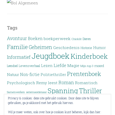
Tags
Avontuur
Boeken
boekperweek
Dieren
Chicklit
Familie
Geheimen
Geschiedenis
Humor
Historie
Jeugdboek
Kinderboek
Informatief
Liefde
Lezen
Magie
moord
Leesdoel
Levensverhaal
Mijn top 3
Prentenboek
Non-fictie
Politiethriller
Natuur
Roman
Psychologisch
Remy leest
Romantisch
Spanning
Thriller
Samenwerken
seriemoordenaar
Privacy & cookies: deze site gebruikt cookies. Door deze site te blijven
Verleden
Top 3
Top drie
Tieners
Verlies
Verdwijning
gebruiken, ga je akkoord met het gebruik hiervan.
Vriendschap
YA
Wrap-up
Voorlezen
Wraak
Wil je meer weten, ook over hoe je cookies kunt beheren, kijk dan hier: