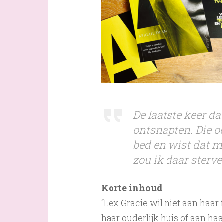
De laatste keer d
ontsnapten. Die o
bed en wist dat mi
zou ik daar sterve
Korte inhoud
“Lex Gracie wil niet aan haar
haar ouderlijk huis of aan haa