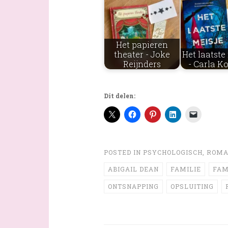
Het papieren
theater - Joke
Het laatste
Reijnders
- Carla K
Dit delen:
POSTED IN
PSYCHOLOGISCH
,
ROMA
ABIGAIL DEAN
FAMILIE
FAM
ONTSNAPPING
OPSLUITING