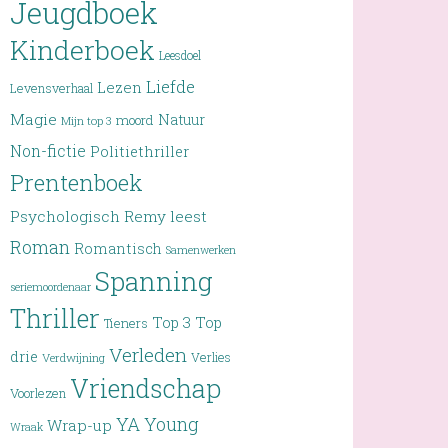
Jeugdboek
Kinderboek
Leesdoel
Liefde
Lezen
Levensverhaal
Magie
Natuur
moord
Mijn top 3
Non-fictie
Politiethriller
Prentenboek
Psychologisch
Remy leest
Roman
Romantisch
Samenwerken
Spanning
seriemoordenaar
Thriller
Top 3
Top
Tieners
Verleden
drie
Verlies
Verdwijning
Vriendschap
Voorlezen
YA
Young
Wrap-up
Wraak