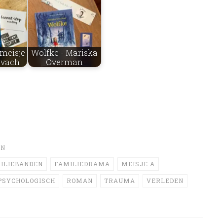
 meisje
Wolfke - Mariska
ovach
Overman
N
ILIEBANDEN
FAMILIEDRAMA
MEISJE A
PSYCHOLOGISCH
ROMAN
TRAUMA
VERLEDEN