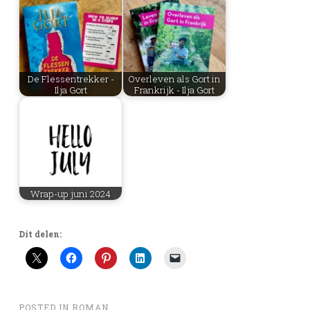
De Flessentrekker -
Overleven als Gort in
Ilja Gort
Frankrijk - Ilja Gort
Wrap-up juni 2024
Dit delen:
POSTED IN
ROMAN