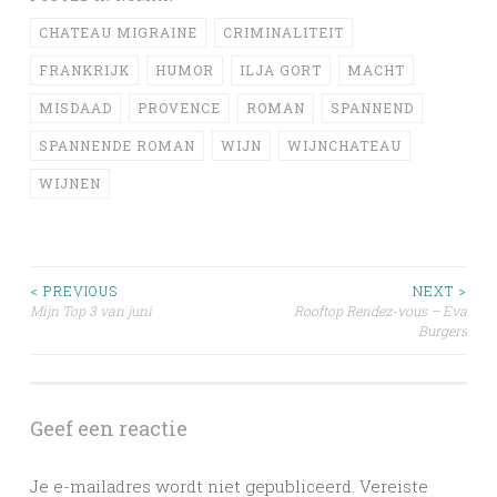
CHATEAU MIGRAINE
CRIMINALITEIT
FRANKRIJK
HUMOR
ILJA GORT
MACHT
MISDAAD
PROVENCE
ROMAN
SPANNEND
SPANNENDE ROMAN
WIJN
WIJNCHATEAU
WIJNEN
Post
< PREVIOUS
NEXT >
Mijn Top 3 van juni
Rooftop Rendez-vous – Eva
Burgers
navigation
Geef een reactie
Je e-mailadres wordt niet gepubliceerd.
Vereiste