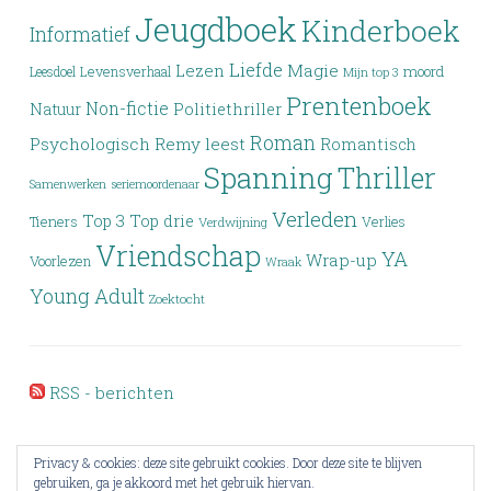
Jeugdboek
Kinderboek
Informatief
Liefde
Lezen
Magie
moord
Leesdoel
Levensverhaal
Mijn top 3
Prentenboek
Non-fictie
Politiethriller
Natuur
Roman
Psychologisch
Remy leest
Romantisch
Spanning
Thriller
Samenwerken
seriemoordenaar
Verleden
Top 3
Top drie
Tieners
Verlies
Verdwijning
Vriendschap
YA
Wrap-up
Voorlezen
Wraak
Young Adult
Zoektocht
RSS - berichten
Privacy & cookies: deze site gebruikt cookies. Door deze site te blijven
gebruiken, ga je akkoord met het gebruik hiervan.