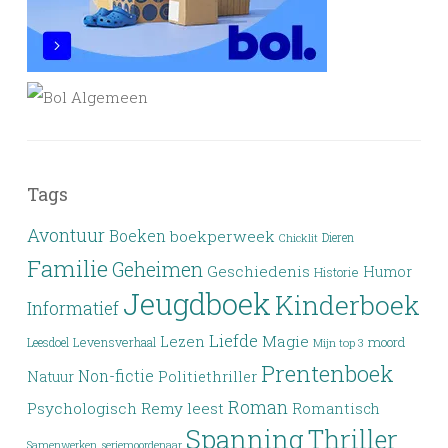
Tags
Avontuur
Boeken
boekperweek
Dieren
Chicklit
Familie
Geheimen
Geschiedenis
Humor
Historie
Jeugdboek
Kinderboek
Informatief
Liefde
Lezen
Magie
moord
Leesdoel
Levensverhaal
Mijn top 3
Prentenboek
Non-fictie
Politiethriller
Natuur
Roman
Psychologisch
Remy leest
Romantisch
Spanning
Thriller
Samenwerken
seriemoordenaar