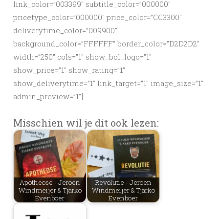
link_color=”003399″ subtitle_color=”000000″
pricetype_color=”000000″ price_color=”CC3300″
deliverytime_color=”009900″
background_color=”FFFFFF” border_color=”D2D2D2″
width=”250″ cols=”1″ show_bol_logo=”1″
show_price=”1″ show_rating=”1″
show_deliverytime=”1″ link_target=”1″ image_size=”1″
admin_preview=”1″]
Misschien wil je dit ook lezen:
Apotheose - Jeroen
Revolutie - Jeroen
Windmeijer & Tjarko
Windmeijer & Tjarko
Evenboer
Evenboer