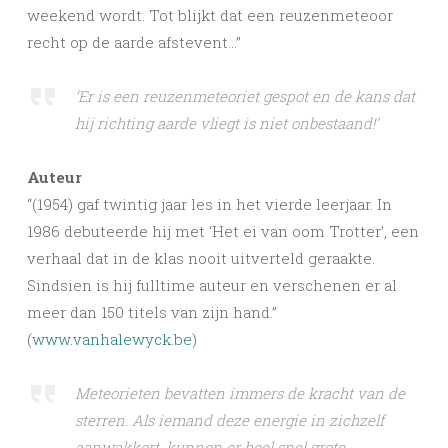
weekend wordt. Tot blijkt dat een reuzenmeteoor
recht op de aarde afstevent…”
‘Er is een reuzenmeteoriet gespot en de kans dat
hij richting aarde vliegt is niet onbestaand!’
Auteur
“(1954) gaf twintig jaar les in het vierde leerjaar. In
1986 debuteerde hij met ‘Het ei van oom Trotter’, een
verhaal dat in de klas nooit uitverteld geraakte.
Sindsien is hij fulltime auteur en verschenen er al
meer dan 150 titels van zijn hand.”
(
www.vanhalewyck.be
)
Meteorieten bevatten immers de kracht van de
sterren. Als iemand deze energie in zichzelf
aanwakkert, kunnen er heel snel grote