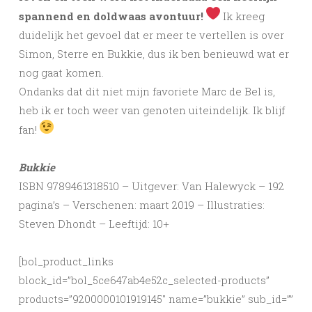
spannend en doldwaas avontuur!
Ik kreeg
duidelijk het gevoel dat er meer te vertellen is over
Simon, Sterre en Bukkie, dus ik ben benieuwd wat er
nog gaat komen.
Ondanks dat dit niet mijn favoriete Marc de Bel is,
heb ik er toch weer van genoten uiteindelijk. Ik blijf
fan!
Bukkie
ISBN 9789461318510 – Uitgever: Van Halewyck – 192
pagina’s – Verschenen: maart 2019 – Illustraties:
Steven Dhondt – Leeftijd: 10+
[bol_product_links
block_id=”bol_5ce647ab4e52c_selected-products”
products=”9200000101919145″ name=”bukkie” sub_id=””