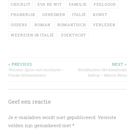
CHICKLIT
EVA DE WIT
FAMILIE
FEELGOOD
FRANKRIJK
GEHEIMEN
ITALIË
KUNST
OUDERS
ROMAN
ROMANTISCH
VERLEDEN
WEERZIEN IN ITALIË
ZOEKTOCHT
Post
< PREVIOUS
NEXT >
Winston: Spion met snorharen –
Blockbusters: Het Kandinsky
Frauke Scheunemann
bedrog – Manon Berns
navigation
Geef een reactie
Je e-mailadres wordt niet gepubliceerd.
Vereiste
velden zijn gemarkeerd met
*