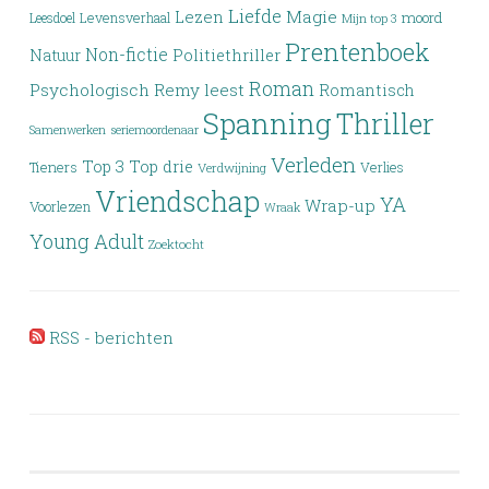
Liefde
Lezen
Magie
moord
Leesdoel
Levensverhaal
Mijn top 3
Prentenboek
Non-fictie
Politiethriller
Natuur
Roman
Psychologisch
Remy leest
Romantisch
Spanning
Thriller
Samenwerken
seriemoordenaar
Verleden
Top 3
Top drie
Tieners
Verlies
Verdwijning
Vriendschap
YA
Wrap-up
Voorlezen
Wraak
Young Adult
Zoektocht
RSS - berichten