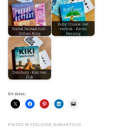
Ruby Crusoe: Het
Toeval bestaat niet -
vertrek - Kevin
Gillian King
Hassing
Domburg - Kiki van
Dijk
Dit delen:
POSTED IN
FEELGOOD
,
ROMANTISCH