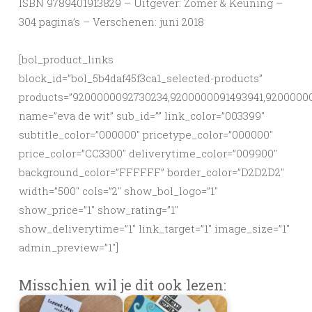
ISBN 9789401913829 – Uitgever: Zomer & Keuning –
304 pagina’s – Verschenen: juni 2018
[bol_product_links
block_id=”bol_5b4daf45f3ca1_selected-products”
products=”9200000092730234,9200000091493941,92000000
name=”eva de wit” sub_id=”” link_color=”003399″
subtitle_color=”000000″ pricetype_color=”000000″
price_color=”CC3300″ deliverytime_color=”009900″
background_color=”FFFFFF” border_color=”D2D2D2″
width=”500″ cols=”2″ show_bol_logo=”1″
show_price=”1″ show_rating=”1″
show_deliverytime=”1″ link_target=”1″ image_size=”1″
admin_preview=”1″]
Misschien wil je dit ook lezen: