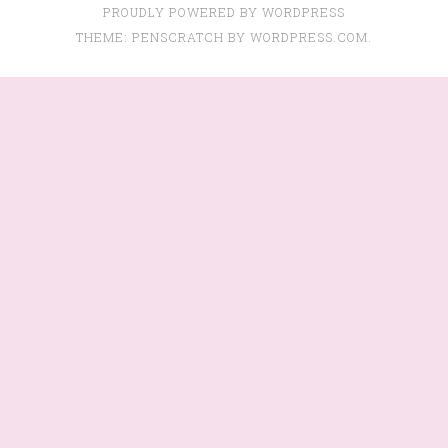
PROUDLY POWERED BY WORDPRESS
THEME: PENSCRATCH BY
WORDPRESS.COM
.