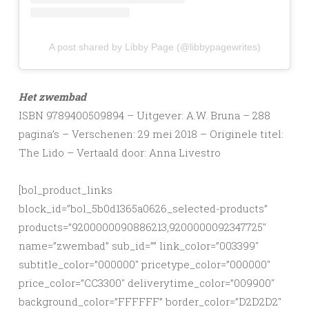
A post shared by Libby Page (@libbypagewrites)
Het zwembad
ISBN 9789400509894 – Uitgever: A.W. Bruna – 288
pagina’s – Verschenen: 29 mei 2018 – Originele titel:
The Lido – Vertaald door: Anna Livestro
[bol_product_links
block_id=”bol_5b0d1365a0626_selected-products”
products=”9200000090886213,9200000092347725″
name=”zwembad” sub_id=”” link_color=”003399″
subtitle_color=”000000″ pricetype_color=”000000″
price_color=”CC3300″ deliverytime_color=”009900″
background_color=”FFFFFF” border_color=”D2D2D2″