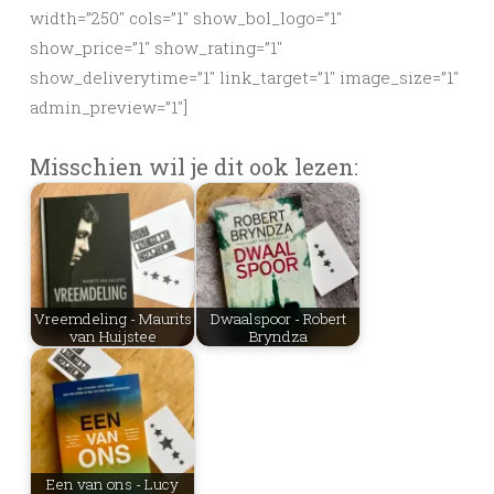
width=”250″ cols=”1″ show_bol_logo=”1″
show_price=”1″ show_rating=”1″
show_deliverytime=”1″ link_target=”1″ image_size=”1″
admin_preview=”1″]
Misschien wil je dit ook lezen:
Vreemdeling - Maurits
Dwaalspoor - Robert
van Huijstee
Bryndza
Een van ons - Lucy