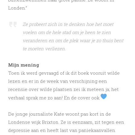
Londen.”
Ze probeert zich in te denken hoe het moet
voelen om de hele stad om je heen te zien
veranderen en om de plek waar je zo thuis bent
te moeten verliezen.
Mijn mening
Toen ik werd gevraagd of ik dit boek vooruit wilde
lezen en er in de week van verschijning een
recensie over wilde plaatsen zei ik meteen ja; het
verhaal sprak me zo aan! En de cover ook
De jonge journaliste Kate woont pas kort in de
Londense wijk Brixton. Ze is eenzaam, zit tegen een
depressie aan en heeft last van paniekaanvallen.