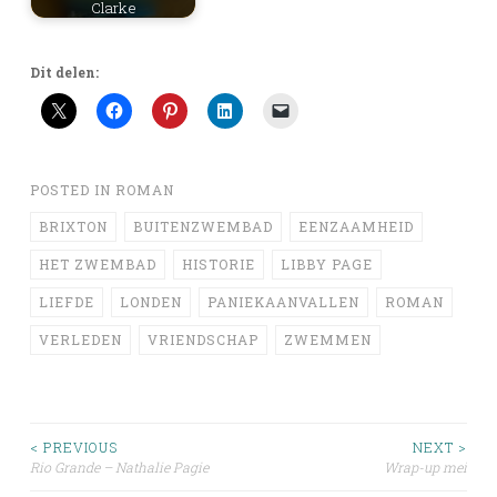
Clarke
Dit delen:
POSTED IN
ROMAN
BRIXTON
BUITENZWEMBAD
EENZAAMHEID
HET ZWEMBAD
HISTORIE
LIBBY PAGE
LIEFDE
LONDEN
PANIEKAANVALLEN
ROMAN
VERLEDEN
VRIENDSCHAP
ZWEMMEN
Post
< PREVIOUS
NEXT >
Rio Grande – Nathalie Pagie
Wrap-up mei