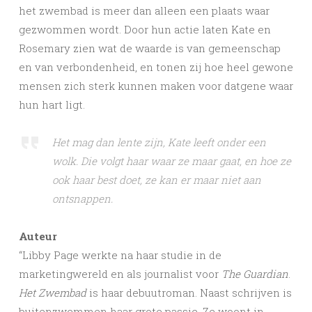
het zwembad is meer dan alleen een plaats waar
gezwommen wordt. Door hun actie laten Kate en
Rosemary zien wat de waarde is van gemeenschap
en van verbondenheid, en tonen zij hoe heel gewone
mensen zich sterk kunnen maken voor datgene waar
hun hart ligt.
Het mag dan lente zijn, Kate leeft onder een
wolk. Die volgt haar waar ze maar gaat, en hoe ze
ook haar best doet, ze kan er maar niet aan
ontsnappen.
Auteur
“Libby Page werkte na haar studie in de
marketingwereld en als journalist voor
The Guardian
.
Het Zwembad
is haar debuutroman. Naast schrijven is
buitenzwemmen haar grote passie. Ze woont in