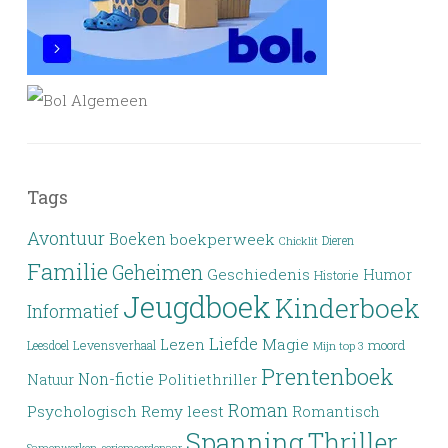
Tags
Avontuur
Boeken
boekperweek
Dieren
Chicklit
Familie
Geheimen
Geschiedenis
Humor
Historie
Jeugdboek
Kinderboek
Informatief
Liefde
Lezen
Magie
moord
Leesdoel
Levensverhaal
Mijn top 3
Prentenboek
Non-fictie
Politiethriller
Natuur
Roman
Psychologisch
Remy leest
Romantisch
Spanning
Thriller
Samenwerken
seriemoordenaar