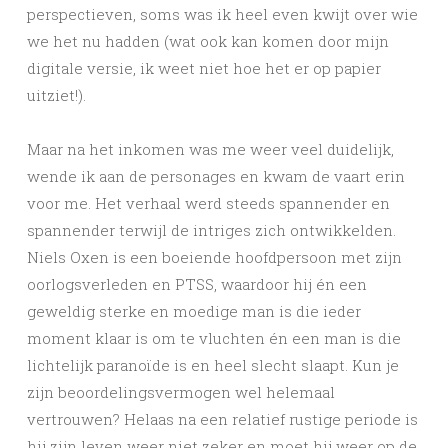
perspectieven, soms was ik heel even kwijt over wie
we het nu hadden (wat ook kan komen door mijn
digitale versie, ik weet niet hoe het er op papier
uitziet!).
Maar na het inkomen was me weer veel duidelijk,
wende ik aan de personages en kwam de vaart erin
voor me. Het verhaal werd steeds spannender en
spannender terwijl de intriges zich ontwikkelden.
Niels Oxen is een boeiende hoofdpersoon met zijn
oorlogsverleden en PTSS, waardoor hij én een
geweldig sterke en moedige man is die ieder
moment klaar is om te vluchten én een man is die
lichtelijk paranoïde is en heel slecht slaapt. Kun je
zijn beoordelingsvermogen wel helemaal
vertrouwen? Helaas na een relatief rustige periode is
hij zijn leven weer niet zeker en moet hij weer op de