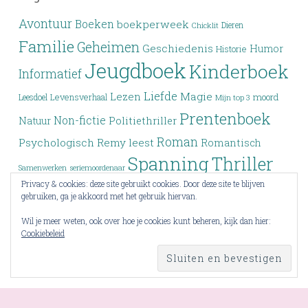
Avontuur
Boeken
boekperweek
Dieren
Chicklit
Familie
Geheimen
Geschiedenis
Humor
Historie
Jeugdboek
Kinderboek
Informatief
Liefde
Lezen
Magie
moord
Leesdoel
Levensverhaal
Mijn top 3
Prentenboek
Non-fictie
Politiethriller
Natuur
Roman
Psychologisch
Remy leest
Romantisch
Spanning
Thriller
Samenwerken
seriemoordenaar
Privacy & cookies: deze site gebruikt cookies. Door deze site te blijven
Verleden
Top 3
Top drie
Tieners
Verlies
Verdwijning
gebruiken, ga je akkoord met het gebruik hiervan.
Vriendschap
YA
Wrap-up
Voorlezen
Wraak
Wil je meer weten, ook over hoe je cookies kunt beheren, kijk dan hier:
Cookiebeleid
Young Adult
Zoektocht
RSS - berichten