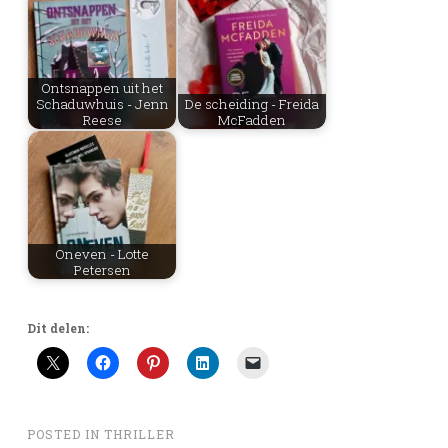
Ontsnappen uit het
Schaduwhuis - Jenn
De scheiding - Freida
Reese
McFadden
Oneven - Lotte
Petersen
Dit delen:
POSTED IN
THRILLER