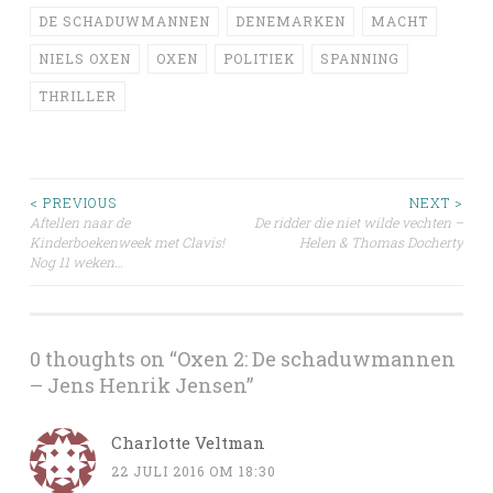
DE SCHADUWMANNEN
DENEMARKEN
MACHT
NIELS OXEN
OXEN
POLITIEK
SPANNING
THRILLER
Post
< PREVIOUS
NEXT >
Aftellen naar de
De ridder die niet wilde vechten –
Kinderboekenweek met Clavis!
Helen & Thomas Docherty
navigation
Nog 11 weken…
0 thoughts on “
Oxen 2: De schaduwmannen
– Jens Henrik Jensen
”
Charlotte Veltman
22 JULI 2016 OM 18:30