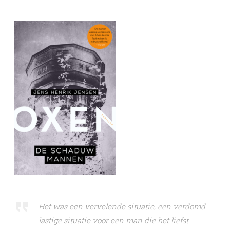
Het was een vervelende situatie, een verdomd
lastige situatie voor een man die het liefst