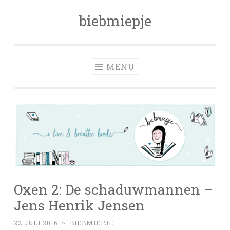
biebmiepje
Skip
to
content
MENU
Oxen 2: De schaduwmannen –
Jens Henrik Jensen
22 JULI 2016
~
BIEBMIEPJE