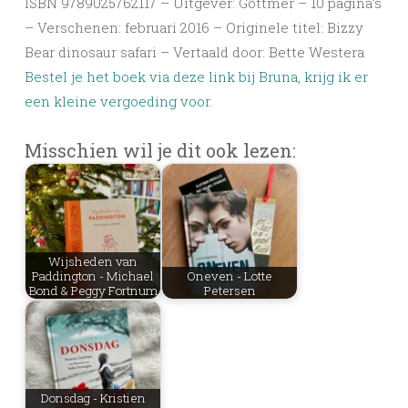
ISBN 9789025762117 – Uitgever: Gottmer – 10 pagina’s
– Verschenen: februari 2016 – Originele titel: Bizzy
Bear dinosaur safari – Vertaald door: Bette Westera
Bestel je het boek via deze link bij Bruna, krijg ik er
een kleine vergoeding voor.
Misschien wil je dit ook lezen:
Wijsheden van
Paddington - Michael
Oneven - Lotte
Bond & Peggy Fortnum
Petersen
Donsdag - Kristien