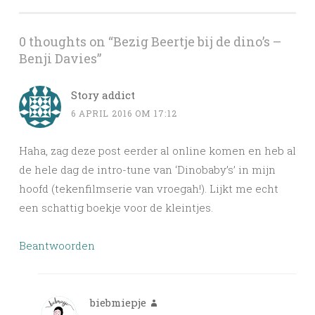
0 thoughts on “
Bezig Beertje bij de dino’s –
Benji Davies
”
Story addict
6 APRIL 2016 OM 17:12
Haha, zag deze post eerder al online komen en heb al
de hele dag de intro-tune van ‘Dinobaby’s’ in mijn
hoofd (tekenfilmserie van vroegah!). Lijkt me echt
een schattig boekje voor de kleintjes.
Beantwoorden
biebmiepje