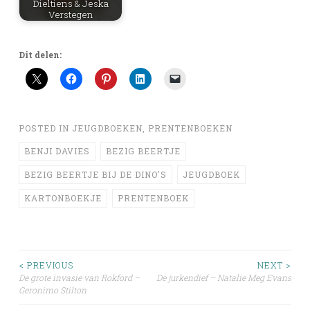
Dieltiens & Jeska
Verstegen
Dit delen:
POSTED IN
JEUGDBOEKEN
,
PRENTENBOEKEN
BENJI DAVIES
BEZIG BEERTJE
BEZIG BEERTJE BIJ DE DINO'S
JEUGDBOEK
KARTONBOEKJE
PRENTENBOEK
Post
< PREVIOUS
NEXT >
De grote invasie van Rokford –
De jurkendief – Natalie Meg Evans
Geronimo Stilton
navigation