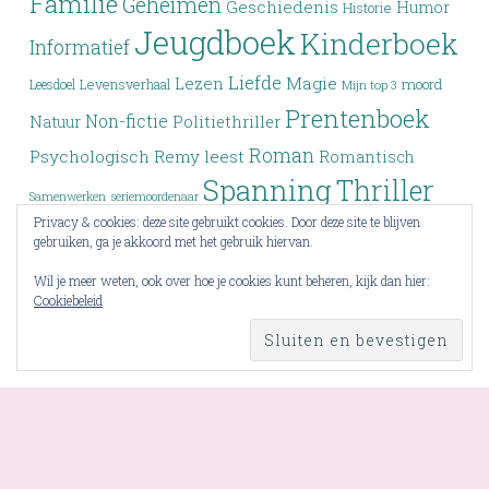
Familie
Geheimen
Geschiedenis
Humor
Historie
Jeugdboek
Kinderboek
Informatief
Liefde
Lezen
Magie
moord
Leesdoel
Levensverhaal
Mijn top 3
Prentenboek
Non-fictie
Politiethriller
Natuur
Roman
Psychologisch
Remy leest
Romantisch
Spanning
Thriller
Samenwerken
seriemoordenaar
Privacy & cookies: deze site gebruikt cookies. Door deze site te blijven
Verleden
Top 3
Top drie
Tieners
Verlies
Verdwijning
gebruiken, ga je akkoord met het gebruik hiervan.
Vriendschap
YA
Wrap-up
Voorlezen
Wraak
Wil je meer weten, ook over hoe je cookies kunt beheren, kijk dan hier:
Cookiebeleid
Young Adult
Zoektocht
RSS - berichten