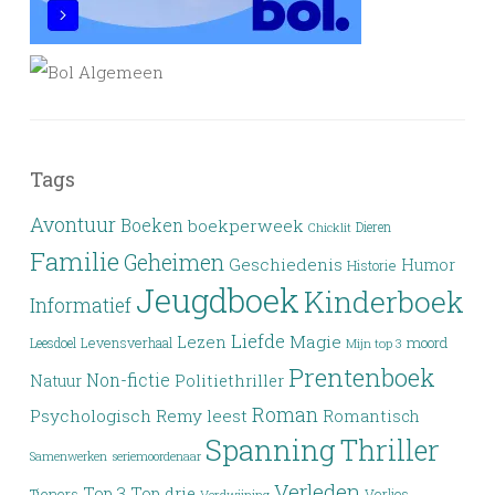
Tags
Avontuur
Boeken
boekperweek
Dieren
Chicklit
Familie
Geheimen
Geschiedenis
Humor
Historie
Jeugdboek
Kinderboek
Informatief
Liefde
Lezen
Magie
moord
Leesdoel
Levensverhaal
Mijn top 3
Prentenboek
Non-fictie
Politiethriller
Natuur
Roman
Psychologisch
Remy leest
Romantisch
Spanning
Thriller
Samenwerken
seriemoordenaar
Verleden
Top 3
Top drie
Tieners
Verlies
Verdwijning