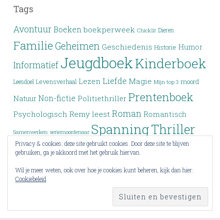
Tags
Avontuur
Boeken
boekperweek
Dieren
Chicklit
Familie
Geheimen
Geschiedenis
Humor
Historie
Jeugdboek
Kinderboek
Informatief
Liefde
Lezen
Magie
moord
Leesdoel
Levensverhaal
Mijn top 3
Prentenboek
Non-fictie
Politiethriller
Natuur
Roman
Psychologisch
Remy leest
Romantisch
Spanning
Thriller
Samenwerken
seriemoordenaar
Privacy & cookies: deze site gebruikt cookies. Door deze site te blijven
Verleden
Top 3
Top drie
Tieners
Verlies
Verdwijning
gebruiken, ga je akkoord met het gebruik hiervan.
Vriendschap
YA
Wrap-up
Voorlezen
Wraak
Wil je meer weten, ook over hoe je cookies kunt beheren, kijk dan hier:
Cookiebeleid
Young Adult
Zoektocht