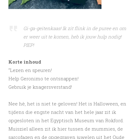
Gi-ga-geitenkaas! Ik zit flink in de puree en om
er weer uit te komen, heb ik jouw hulp nodig!
PIEP!
Korte inhoud
“Lezen en speuren!
Help Geronimo te ontsnappen!
Gebruik je knagersverstand!
Nee hè, het is niet te geloven! Het is Halloween, en
tijdens die engste nacht van het hele jaar zit ik
opgesloten in het Egyptisch Museum van Rokford.
Muisziel alleen zit ik hier tussen de mummies, de
sarcofagen en de opgegraven juwelen uit het Oude