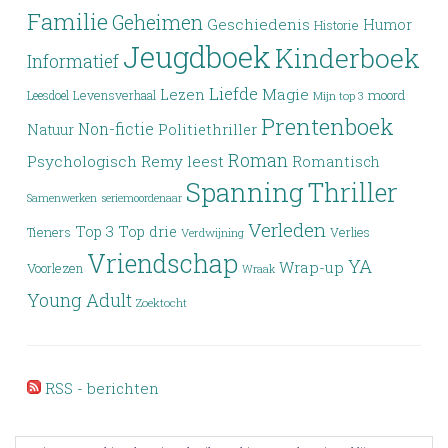
Familie
Geheimen
Geschiedenis
Humor
Historie
Jeugdboek
Kinderboek
Informatief
Liefde
Lezen
Magie
moord
Leesdoel
Levensverhaal
Mijn top 3
Prentenboek
Non-fictie
Politiethriller
Natuur
Roman
Psychologisch
Remy leest
Romantisch
Spanning
Thriller
Samenwerken
seriemoordenaar
Verleden
Top 3
Top drie
Tieners
Verlies
Verdwijning
Vriendschap
YA
Wrap-up
Voorlezen
Wraak
Young Adult
Zoektocht
RSS - berichten