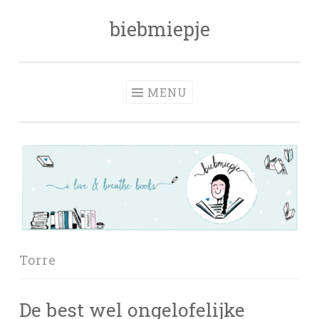
biebmiepje
Skip
to
content
MENU
Torre
De best wel ongelofelijke