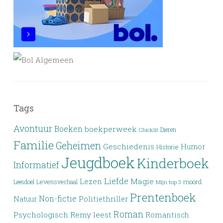
Tags
Avontuur
Boeken
boekperweek
Dieren
Chicklit
Familie
Geheimen
Geschiedenis
Humor
Historie
Jeugdboek
Kinderboek
Informatief
Liefde
Lezen
Magie
moord
Leesdoel
Levensverhaal
Mijn top 3
Prentenboek
Non-fictie
Politiethriller
Natuur
Roman
Psychologisch
Remy leest
Romantisch