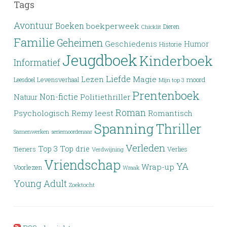
Tags
Avontuur
Boeken
boekperweek
Dieren
Chicklit
Familie
Geheimen
Geschiedenis
Humor
Historie
Jeugdboek
Kinderboek
Informatief
Liefde
Lezen
Magie
moord
Leesdoel
Levensverhaal
Mijn top 3
Prentenboek
Non-fictie
Politiethriller
Natuur
Roman
Psychologisch
Remy leest
Romantisch
Spanning
Thriller
Samenwerken
seriemoordenaar
Verleden
Top 3
Top drie
Tieners
Verlies
Verdwijning
Vriendschap
YA
Wrap-up
Voorlezen
Wraak
Young Adult
Zoektocht