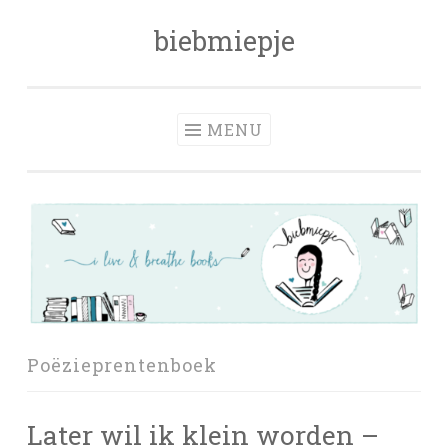
biebmiepje
Skip
to
content
MENU
Poëzieprentenboek
Later wil ik klein worden –