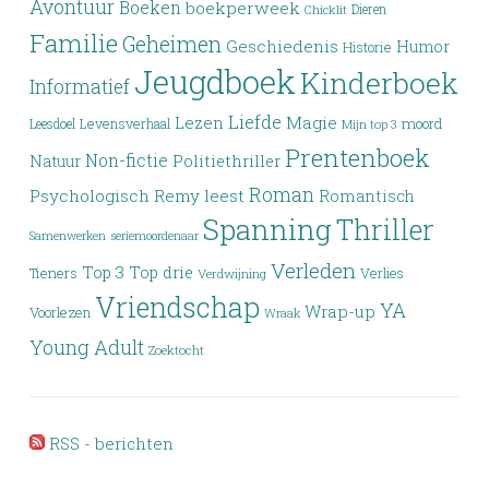
Avontuur
Boeken
boekperweek
Dieren
Chicklit
Familie
Geheimen
Geschiedenis
Humor
Historie
Jeugdboek
Kinderboek
Informatief
Liefde
Lezen
Magie
moord
Leesdoel
Levensverhaal
Mijn top 3
Prentenboek
Non-fictie
Politiethriller
Natuur
Roman
Psychologisch
Remy leest
Romantisch
Spanning
Thriller
Samenwerken
seriemoordenaar
Verleden
Top 3
Top drie
Tieners
Verlies
Verdwijning
Vriendschap
YA
Wrap-up
Voorlezen
Wraak
Young Adult
Zoektocht
RSS - berichten