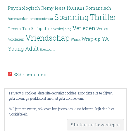
Roman
Psychologisch
Remy leest
Romantisch
Spanning
Thriller
Samenwerken
seriemoordenaar
Verleden
Top 3
Top drie
Tieners
Verlies
Verdwijning
Vriendschap
YA
Wrap-up
Voorlezen
Wraak
Young Adult
Zoektocht
RSS - berichten
Privacy & cookies: deze site gebruikt cookies. Door deze site te blijven
gebruiken, ga je akkoord met het gebruik hiervan.
Wil je meer weten, ook over hoe je cookies kunt beheren, kijk dan hier:
Cookiebeleid
PROUDLY POWERED BY WORDPRESS
THEME: PENSCRATCH BY
WORDPRESS.COM
.