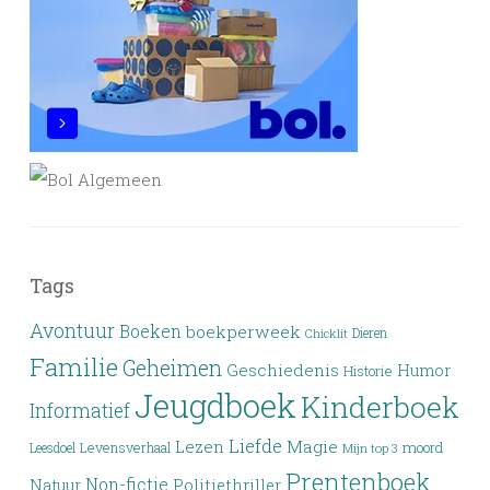
Tags
Avontuur
Boeken
boekperweek
Dieren
Chicklit
Familie
Geheimen
Geschiedenis
Humor
Historie
Jeugdboek
Kinderboek
Informatief
Liefde
Lezen
Magie
moord
Leesdoel
Levensverhaal
Mijn top 3
Prentenboek
Non-fictie
Politiethriller
Natuur