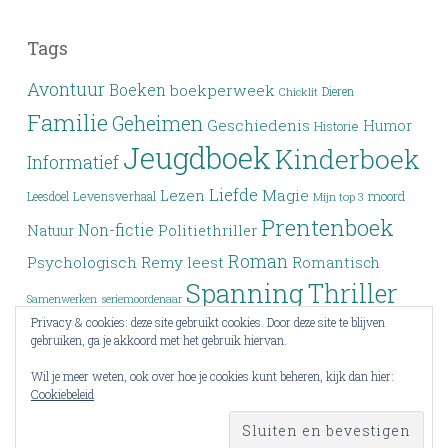
Tags
Avontuur
Boeken
boekperweek
Dieren
Chicklit
Familie
Geheimen
Geschiedenis
Humor
Historie
Jeugdboek
Kinderboek
Informatief
Liefde
Lezen
Magie
moord
Leesdoel
Levensverhaal
Mijn top 3
Prentenboek
Non-fictie
Politiethriller
Natuur
Roman
Psychologisch
Remy leest
Romantisch
Spanning
Thriller
Samenwerken
seriemoordenaar
Privacy & cookies: deze site gebruikt cookies. Door deze site te blijven
Verleden
Top 3
Top drie
Tieners
Verlies
Verdwijning
gebruiken, ga je akkoord met het gebruik hiervan.
Vriendschap
YA
Wrap-up
Voorlezen
Wraak
Wil je meer weten, ook over hoe je cookies kunt beheren, kijk dan hier:
Cookiebeleid
Young Adult
Zoektocht