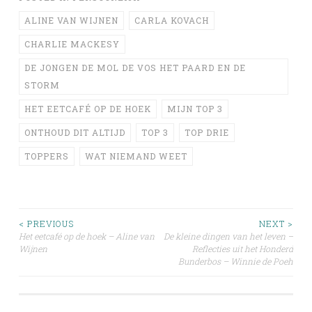
ALINE VAN WIJNEN
CARLA KOVACH
CHARLIE MACKESY
DE JONGEN DE MOL DE VOS HET PAARD EN DE
STORM
HET EETCAFÉ OP DE HOEK
MIJN TOP 3
ONTHOUD DIT ALTIJD
TOP 3
TOP DRIE
TOPPERS
WAT NIEMAND WEET
Post
< PREVIOUS
NEXT >
Het eetcafé op de hoek – Aline van
De kleine dingen van het leven –
Wijnen
Reflecties uit het Honderd
navigation
Bunderbos – Winnie de Poeh