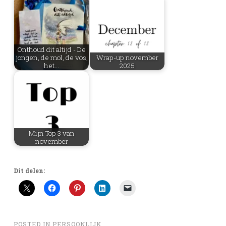
Onthoud dit altijd - De
jongen, de mol, de vos,
Wrap-up november
het…
2025
Mijn Top 3 van
november
Dit delen:
POSTED IN
PERSOONLIJK