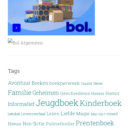
Tags
Avontuur
Boeken
boekperweek
Dieren
Chicklit
Familie
Geheimen
Geschiedenis
Humor
Historie
Jeugdboek
Kinderboek
Informatief
Liefde
Lezen
Magie
moord
Leesdoel
Levensverhaal
Mijn top 3
Prentenboek
Non-fictie
Politiethriller
Natuur