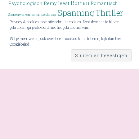
Roman
Psychologisch
Remy leest
Romantisch
Spanning
Thriller
Samenwerken
seriemoordenaar
Privacy & cookies: deze site gebruikt cookies. Door deze site te blijven
Verleden
Top 3
Top drie
Tieners
Verlies
Verdwijning
gebruiken, ga je akkoord met het gebruik hiervan.
Vriendschap
YA
Wrap-up
Voorlezen
Wraak
Wil je meer weten, ook over hoe je cookies kunt beheren, kijk dan hier:
Cookiebeleid
Young Adult
Zoektocht
RSS - berichten
PROUDLY POWERED BY WORDPRESS
THEME: PENSCRATCH BY
WORDPRESS.COM
.