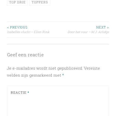
TOP DRIE
TOPPERS
Post
< PREVIOUS
NEXT >
Isabelles vlucht – Ellen Rink
Door het vuur – M.J. Arlidge
navigation
Geef een reactie
Je e-mailadres wordt niet gepubliceerd.
Vereiste
velden zijn gemarkeerd met
*
REACTIE
*