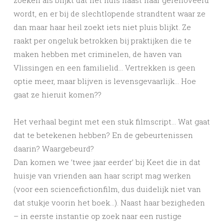
zoeken als blijkt dat het huis naast haar gerenoveerd
wordt, en er bij de slechtlopende strandtent waar ze
dan maar haar heil zoekt iets niet pluis blijkt. Ze
raakt per ongeluk betrokken bij praktijken die te
maken hebben met criminelen, de haven van
Vlissingen en een familielid… Vertrekken is geen
optie meer, maar blijven is levensgevaarlijk… Hoe
gaat ze hieruit komen??
Het verhaal begint met een stuk filmscript… Wat gaat
dat te betekenen hebben? En de gebeurtenissen
daarin? Waargebeurd?
Dan komen we ’twee jaar eerder’ bij Keet die in dat
huisje van vrienden aan haar script mag werken
(voor een sciencefictionfilm, dus duidelijk niet van
dat stukje voorin het boek…). Naast haar bezigheden
– in eerste instantie op zoek naar een rustige