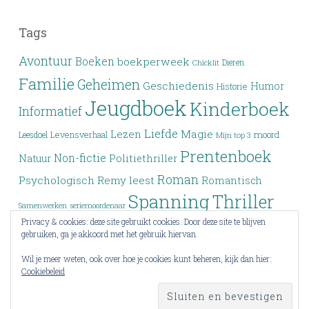
Tags
Avontuur
Boeken
boekperweek
Dieren
Chicklit
Familie
Geheimen
Geschiedenis
Humor
Historie
Jeugdboek
Kinderboek
Informatief
Liefde
Lezen
Magie
moord
Leesdoel
Levensverhaal
Mijn top 3
Prentenboek
Non-fictie
Politiethriller
Natuur
Roman
Psychologisch
Remy leest
Romantisch
Spanning
Thriller
Samenwerken
seriemoordenaar
Privacy & cookies: deze site gebruikt cookies. Door deze site te blijven
Verleden
Top 3
Top drie
Tieners
Verlies
Verdwijning
gebruiken, ga je akkoord met het gebruik hiervan.
Vriendschap
YA
Wrap-up
Voorlezen
Wraak
Wil je meer weten, ook over hoe je cookies kunt beheren, kijk dan hier:
Cookiebeleid
Young Adult
Zoektocht