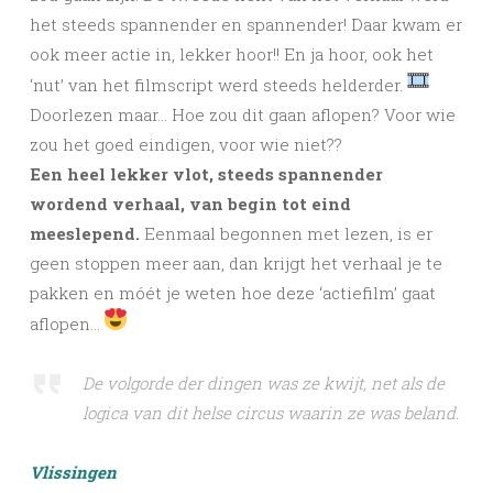
het steeds spannender en spannender! Daar kwam er
ook meer actie in, lekker hoor!! En ja hoor, ook het
‘nut’ van het filmscript werd steeds helderder.
Doorlezen maar… Hoe zou dit gaan aflopen? Voor wie
zou het goed eindigen, voor wie niet??
Een heel lekker vlot, steeds spannender
wordend verhaal, van begin tot eind
meeslepend.
Eenmaal begonnen met lezen, is er
geen stoppen meer aan, dan krijgt het verhaal je te
pakken en móét je weten hoe deze ‘actiefilm’ gaat
aflopen…
De volgorde der dingen was ze kwijt, net als de
logica van dit helse circus waarin ze was beland.
Vlissingen