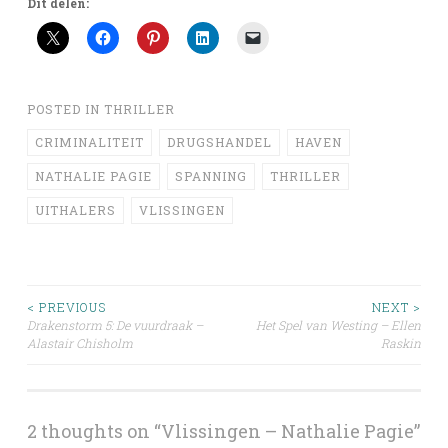
Dit delen:
POSTED IN
THRILLER
CRIMINALITEIT
DRUGSHANDEL
HAVEN
NATHALIE PAGIE
SPANNING
THRILLER
UITHALERS
VLISSINGEN
Post
< PREVIOUS
NEXT >
Drakenstorm 5: De vuurdraak –
Het Spel van Westing – Ellen
Alastair Chisholm
Raskin
navigation
2 thoughts on “
Vlissingen – Nathalie Pagie
”