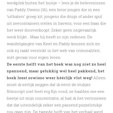
werkplek buiten het huisje – lees je de belevenissen
van Paddy Owens (16), een Ierse jongen die in een
‘uithalers’ groep zit; jongens die drugs of ander spul
uit zeecontainers stelen in havens, voor een baas die
het weer doorverkoopt. Zeker geen ongevaarlijk
werk blijkt… Maar hij heeft zo zijn redenen. De
wandelgangen van Keet en Paddy kruisen zich en
ook zij raakt verstrikt in het web van criminaliteit,
mét gevaar voor eigen leven.
De eerste helft van het boek was nog niet zo heel
spannend, maar gelukkig wel heel pakkend, het
boek leest sowieso weer héérlijk vlot weg!
Alleen
moet ik eerlijk zeggen dat ik eerst de stukjes
filmscript niet heel erg fijn vond, ze haalden me een
beetje uit mijn concentratie, al had ik het vertrouwen
dat dat uiteindelijk zeker een passend puzzelstukje
zou gaan zijn. De tweede helft van het verhaal werd