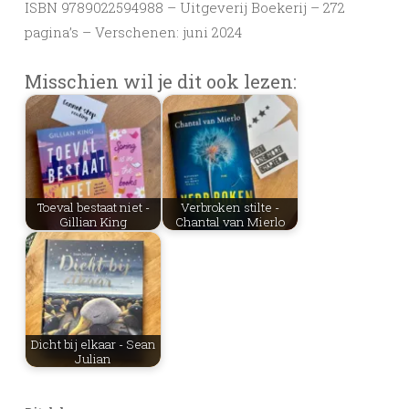
ISBN 9789022594988 – Uitgeverij Boekerij – 272
pagina’s – Verschenen: juni 2024
Misschien wil je dit ook lezen:
Toeval bestaat niet -
Verbroken stilte -
Gillian King
Chantal van Mierlo
Dicht bij elkaar - Sean
Julian