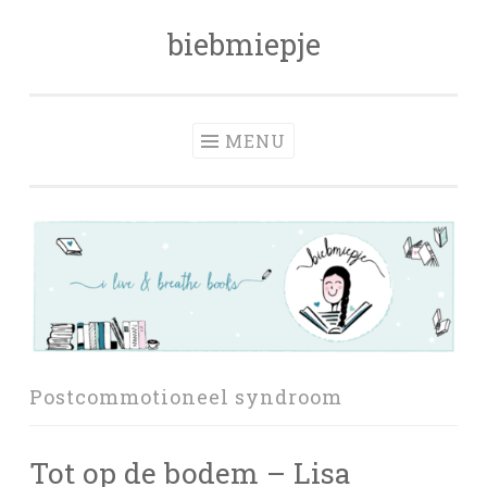
biebmiepje
Skip
to
content
MENU
Postcommotioneel syndroom
Tot op de bodem – Lisa