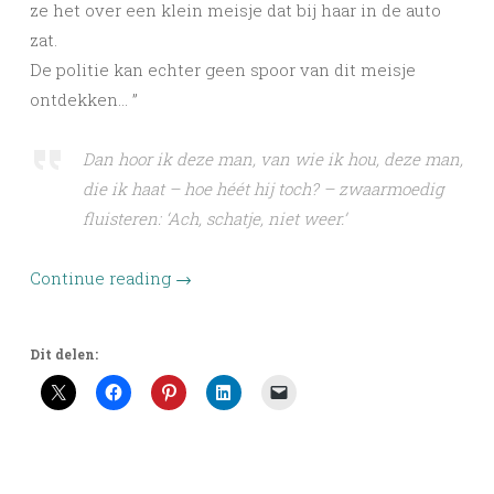
ze het over een klein meisje dat bij haar in de auto
zat.
De politie kan echter geen spoor van dit meisje
ontdekken… ”
Dan hoor ik deze man, van wie ik hou, deze man,
die ik haat – hoe héét hij toch? – zwaarmoedig
fluisteren: ‘Ach, schatje, niet weer.’
Continue reading
→
Dit delen: