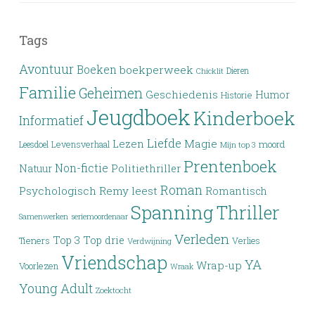
Tags
Avontuur
Boeken
boekperweek
Dieren
Chicklit
Familie
Geheimen
Geschiedenis
Humor
Historie
Jeugdboek
Kinderboek
Informatief
Liefde
Lezen
Magie
moord
Leesdoel
Levensverhaal
Mijn top 3
Prentenboek
Non-fictie
Politiethriller
Natuur
Roman
Psychologisch
Remy leest
Romantisch
Spanning
Thriller
Samenwerken
seriemoordenaar
Verleden
Top 3
Top drie
Tieners
Verlies
Verdwijning
Vriendschap
YA
Wrap-up
Voorlezen
Wraak
Young Adult
Zoektocht