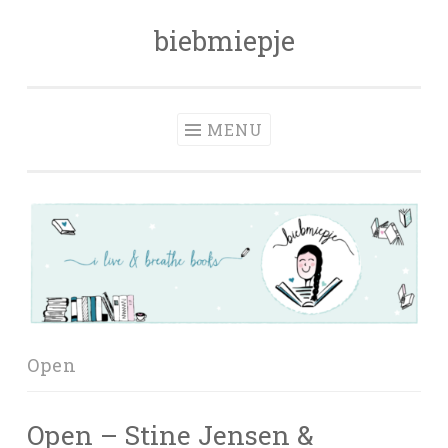
biebmiepje
Skip
to
content
MENU
Open
Open – Stine Jensen &