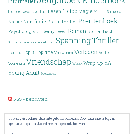
Kinderboek
Informatief
Liefde
Lezen
Magie
moord
Leesdoel
Levensverhaal
Mijn top 3
Prentenboek
Non-fictie
Politiethriller
Natuur
Roman
Psychologisch
Remy leest
Romantisch
Spanning
Thriller
Samenwerken
seriemoordenaar
Verleden
Top 3
Top drie
Tieners
Verlies
Verdwijning
Vriendschap
YA
Wrap-up
Voorlezen
Wraak
Young Adult
Zoektocht
RSS - berichten
Privacy & cookies: deze site gebruikt cookies. Door deze site te blijven
gebruiken, ga je akkoord met het gebruik hiervan.