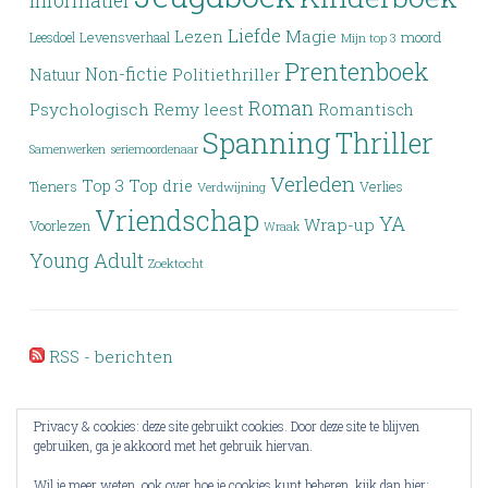
Informatief
Liefde
Lezen
Magie
moord
Leesdoel
Levensverhaal
Mijn top 3
Prentenboek
Non-fictie
Politiethriller
Natuur
Roman
Psychologisch
Remy leest
Romantisch
Spanning
Thriller
Samenwerken
seriemoordenaar
Verleden
Top 3
Top drie
Tieners
Verlies
Verdwijning
Vriendschap
YA
Wrap-up
Voorlezen
Wraak
Young Adult
Zoektocht
RSS - berichten
Privacy & cookies: deze site gebruikt cookies. Door deze site te blijven
gebruiken, ga je akkoord met het gebruik hiervan.
Wil je meer weten, ook over hoe je cookies kunt beheren, kijk dan hier: