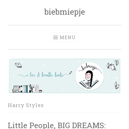
biebmiepje
Skip
to
content
MENU
Harry Styles
Little People, BIG DREAMS: