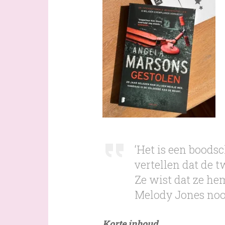
‘Het is een boods
vertellen dat de 
Ze wist dat ze he
Melody Jones nooi
Korte inhoud