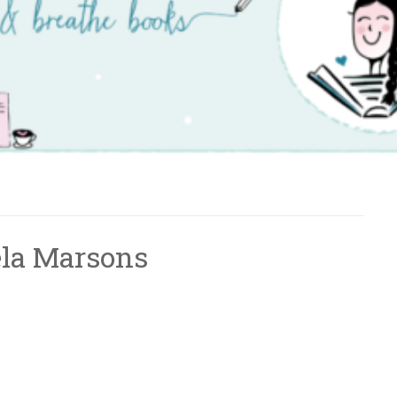
ela Marsons
T