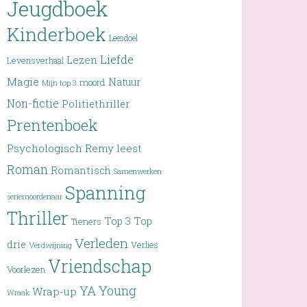
Jeugdboek
Kinderboek
Leesdoel
Liefde
Lezen
Levensverhaal
Magie
Natuur
moord
Mijn top 3
Non-fictie
Politiethriller
Prentenboek
Psychologisch
Remy leest
Roman
Romantisch
Samenwerken
Spanning
seriemoordenaar
Thriller
Top 3
Top
Tieners
Verleden
drie
Verlies
Verdwijning
Vriendschap
Voorlezen
YA
Young
Wrap-up
Wraak