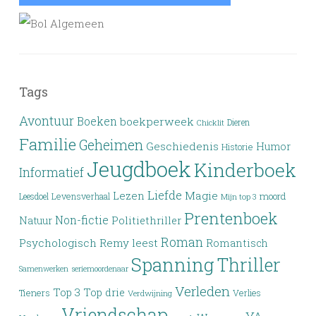
Tags
Avontuur
Boeken
boekperweek
Dieren
Chicklit
Familie
Geheimen
Geschiedenis
Humor
Historie
Jeugdboek
Kinderboek
Informatief
Liefde
Lezen
Magie
moord
Leesdoel
Levensverhaal
Mijn top 3
Prentenboek
Non-fictie
Politiethriller
Natuur
Roman
Psychologisch
Remy leest
Romantisch
Spanning
Thriller
Samenwerken
seriemoordenaar
Verleden
Top 3
Top drie
Tieners
Verlies
Verdwijning
Vriendschap