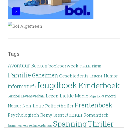
Tags
Avontuur
Boeken
boekperweek
Dieren
Chicklit
Familie
Geheimen
Geschiedenis
Humor
Historie
Jeugdboek
Kinderboek
Informatief
Liefde
Lezen
Magie
moord
Leesdoel
Levensverhaal
Mijn top 3
Prentenboek
Non-fictie
Politiethriller
Natuur
Roman
Psychologisch
Remy leest
Romantisch
Spanning
Thriller
Samenwerken
seriemoordenaar