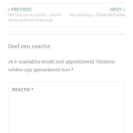
Post
< PREVIOUS
NEXT >
Het lied van de walvis – Nicola
De scheiding – Freida McFadden
Davies & Britta Teckentrup
navigation
Geef een reactie
Je e-mailadres wordt niet gepubliceerd.
Vereiste
velden zijn gemarkeerd met
*
REACTIE
*