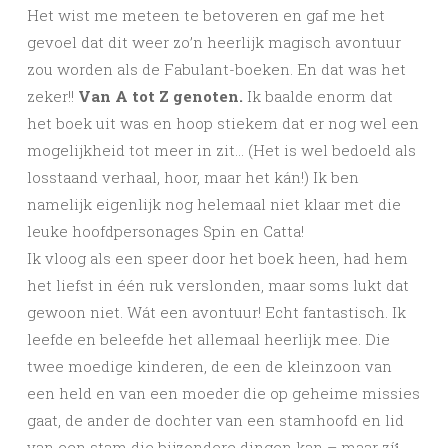
Het wist me meteen te betoveren en gaf me het
gevoel dat dit weer zo’n heerlijk magisch avontuur
zou worden als de Fabulant-boeken. En dat was het
zeker!!
Van A tot Z genoten.
Ik baalde enorm dat
het boek uit was en hoop stiekem dat er nog wel een
mogelijkheid tot meer in zit… (Het is wel bedoeld als
losstaand verhaal, hoor, maar het kán!) Ik ben
namelijk eigenlijk nog helemaal niet klaar met die
leuke hoofdpersonages Spin en Catta!
Ik vloog als een speer door het boek heen, had hem
het liefst in één ruk verslonden, maar soms lukt dat
gewoon niet. Wát een avontuur! Echt fantastisch. Ik
leefde en beleefde het allemaal heerlijk mee. Die
twee moedige kinderen, de een de kleinzoon van
een held en van een moeder die op geheime missies
gaat, de ander de dochter van een stamhoofd en lid
van een stam die bijzondere dingen kan – maar zíj́