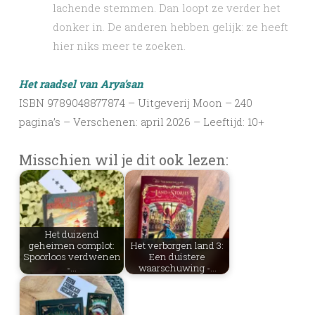
lachende stemmen. Dan loopt ze verder het
donker in. De anderen hebben gelijk: ze heeft
hier niks meer te zoeken.
Het raadsel van Arya’san
ISBN 9789048877874 – Uitgeverij Moon – 240
pagina’s – Verschenen: april 2026 – Leeftijd: 10+
Misschien wil je dit ook lezen:
Het duizend
geheimen complot:
Het verborgen land 3:
Spoorloos verdwenen
Een duistere
-…
waarschuwing -…