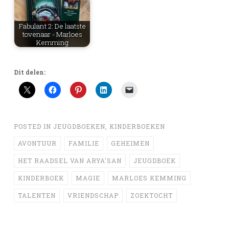
Fabulant 2: De laatste
tovenaar - Marloes
Kemming
Dit delen:
POSTED IN
JEUGDBOEKEN
,
KINDERBOEKEN
AVONTUUR
FAMILIE
GEHEIMEN
HET RAADSEL VAN ARYA'SAN
JEUGDBOEK
KINDERBOEK
MAGIE
MARLOES KEMMING
TALENTEN
VRIENDSCHAP
ZOEKTOCHT